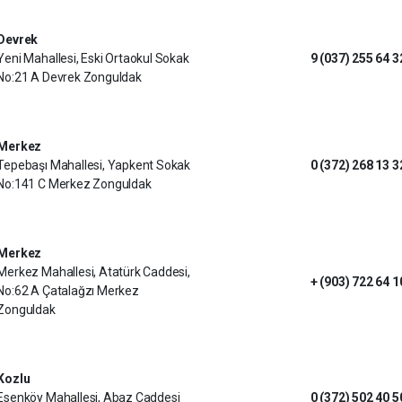
Devrek
Yeni Mahallesi, Eski Ortaokul Sokak
9 (037) 255 64 3
No:21 A Devrek Zonguldak
Merkez
Tepebaşı Mahallesi, Yapkent Sokak
0 (372) 268 13 3
No:141 C Merkez Zonguldak
Merkez
Merkez Mahallesi, Atatürk Caddesi,
+ (903) 722 64 1
No:62 A Çatalağzı Merkez
Zonguldak
Kozlu
Esenköy Mahallesi, Abaz Caddesi
0 (372) 502 40 5