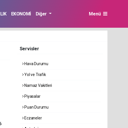
LIK
EKONOMİ
Diğer
Menü
Servisler
Hava Durumu
Yol ve Trafik
Namaz Vakitleri
Piyasalar
Puan Durumu
Eczaneler
6