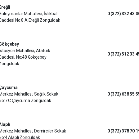
Ereğli
Süleymanlar Mahallesi, İstikbal
0 (372) 322 43 0
Caddesi No:8 A Ereğli Zonguldak
Gökçebey
İstasyon Mahallesi, Atatürk
0 (372) 512 33 4
Caddesi, No:48 Gökçebey
Zonguldak
Çaycuma
Merkez Mahallesi, Sağlık Sokak
0 (372) 638 55 5
No:7 C Çaycuma Zonguldak
Alaplı
Merkez Mahallesi, Demirciler Sokak
0 (372) 378 70 1
No:4 Alaplı Zonguldak