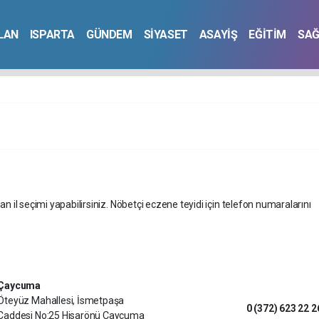
İLAN
ISPARTA
GÜNDEM
SİYASET
ASAYİŞ
EĞİTİM
SAĞ
an il seçimi yapabilirsiniz. Nöbetçi eczene teyidi için telefon numaralarını
Çaycuma
Öteyüz Mahallesi, İsmetpaşa
0 (372) 623 22 2
Caddesi No:25 Hisarönü Çaycuma