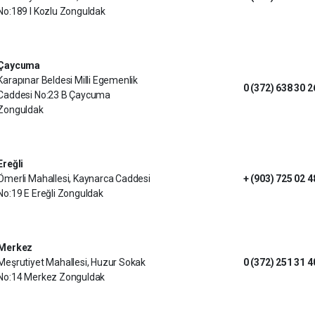
No:189 I Kozlu Zonguldak
Çaycuma
Karapınar Beldesi Milli Egemenlik
0 (372) 638 30 2
Caddesi No:23 B Çaycuma
Zonguldak
Ereğli
Ömerli Mahallesi, Kaynarca Caddesi
+ (903) 725 02 4
No:19 E Ereğli Zonguldak
Merkez
Meşrutiyet Mahallesi, Huzur Sokak
0 (372) 251 31 4
No:14 Merkez Zonguldak