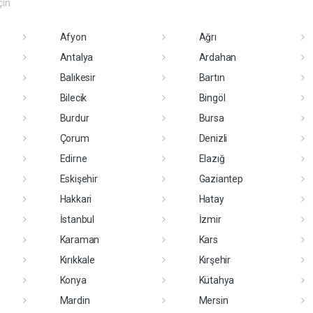
çin
Afyon
Ağrı
Antalya
Ardahan
Balıkesir
Bartın
Bilecik
Bingöl
Burdur
Bursa
Çorum
Denizli
Edirne
Elazığ
Eskişehir
Gaziantep
Hakkari
Hatay
İstanbul
İzmir
Karaman
Kars
Kırıkkale
Kırşehir
Konya
Kütahya
Mardin
Mersin