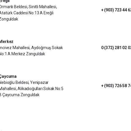
Ereğli
Ormanlı Beldesi, Sinitli Mahallesi,
+ (903) 723 44 6
Atatürk Caddesi No:13 A Ereğli
Zonguldak
Merkez
İncivez Mahallesi, Aydoğmuş Sokak
0 (372) 281 02 0
No:1 A Merkez Zonguldak
Çaycuma
Nebioğlu Beldesi, Yenipazar
+ (903) 726 58 7
Mahallesi, Alikadıoğulları Sokak No:5
B Çaycuma Zonguldak