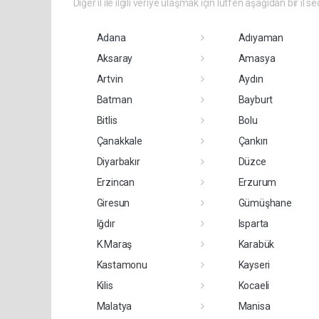
Diğer il ile ilgili veriye ulaşmak için lütfen aşağıdan bir il se
Adana
Adıyaman
Aksaray
Amasya
Artvin
Aydın
Batman
Bayburt
Bitlis
Bolu
Çanakkale
Çankırı
Diyarbakır
Düzce
Erzincan
Erzurum
Giresun
Gümüşhane
Iğdır
Isparta
K.Maraş
Karabük
Kastamonu
Kayseri
Kilis
Kocaeli
Malatya
Manisa