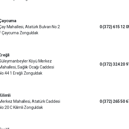
Çaycuma
Çay Mahallesi, Atatürk Bulvarı No:2
0 (372) 615 12 0
F Çaycuma Zonguldak
Ereğli
Süleymanbeyler Köyü Merkez
0 (372) 324 20 9
Mahallesi, Sağlık Ocağı Caddesi
No:44 1 Ereğli Zonguldak
Kilimli
Merkez Mahallesi, Atatürk Caddesi
0 (372) 265 50 6
No:20 C Kilimli Zonguldak