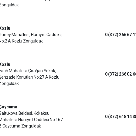
Zonguldak
Kozlu
Güney Mahallesi, Hürriyet Caddesi,
0 (372) 266 67 1
No:2 A Kozlu Zonguldak
Kozlu
Fatih Mahallesi, Çırağan Sokak,
0 (372) 266 02 6
Şehzade Konutları No:27 A Kozlu
Zonguldak
Çaycuma
Saltukova Beldesi, Kokaksu
0 (372) 618 14 3
Mahallesi, Hürriyet Caddesi No:167
B Çaycuma Zonguldak