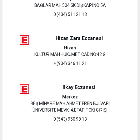
BAĞLAR MAH.504.SK.DIŞ KAPI NO:5A
0 (434) 511 21 13
Hizan Zara Eczanesi
Hizan
KÜLTÜR MAH.HÜKÜMET CAD.NO:42 G
+ (904) 346 11 21
Ilkay Eczanesi
Merkez
BEŞ MİNARE MAH.AHMET EREN BULVARI
ÜNİVERSİTE MEVKİ 4.ETAP TOKİ GİRİŞİ
0 (543) 950 98 13