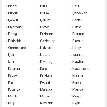
Bingöl
Bitlis
Bolu
Burdur
Bursa
Çanakkale
Çankırı
Çorum
Denizli
Diyarbakır
Düzce
Edirne
Elazığ
Erzincan
Erzurum
Eskişehir
Gaziantep
Giresun
Gümüşhane
Hakkari
Hatay
Iğdır
Isparta
İstanbul
İzmir
K.Maraş
Karabük
Karaman
Kars
Kastamonu
Kayseri
Kırıkkale
Kırşehir
Kilis
Kocaeli
Konya
Kütahya
Malatya
Manisa
Mardin
Mersin
Muğla
Muş
Nevşehir
Niğde