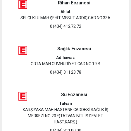
Rihan Eczanesi
Ahlat
SELÇUKLU MAH.ŞEHİT MESUT ARDIÇ CAD.NO:33A
0 (434) 412 72 72
Sağlık Eczanesi
Adilcevaz
ORTA MAH.CUMHURİYET CAD.NO:19 B
0 (434) 311 23 78
Su Eczanesi
Tatvan
KARŞIYAKA MAH.HASTANE CADDESİ SAĞLIK İŞ
MERKEZİ NO:20 F(TATVAN BİTLİS DEVLET
HAST.KARŞ.)
0 (434) 811 00 00