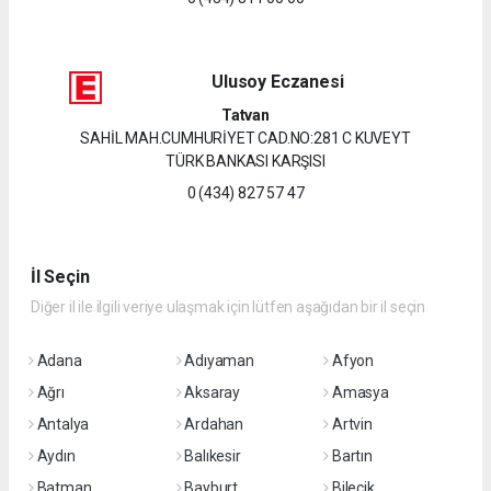
Ulusoy Eczanesi
Tatvan
SAHİL MAH.CUMHURİYET CAD.NO:281 C KUVEYT
TÜRK BANKASI KARŞISI
0 (434) 827 57 47
İl Seçin
Diğer il ile ilgili veriye ulaşmak için lütfen aşağıdan bir il seçin
Adana
Adıyaman
Afyon
Ağrı
Aksaray
Amasya
Antalya
Ardahan
Artvin
Aydın
Balıkesir
Bartın
Batman
Bayburt
Bilecik