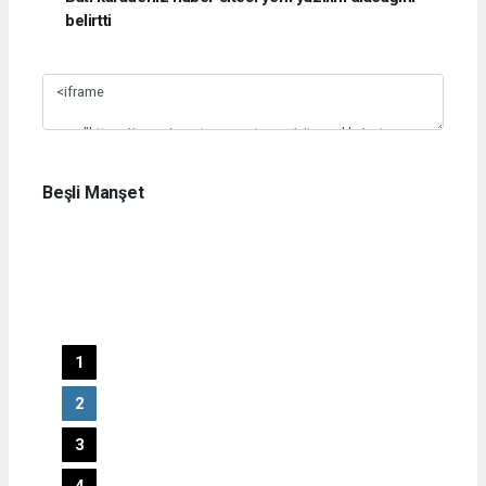
belirtti
Slide 1
Beşli Manşet
1
2
3
4