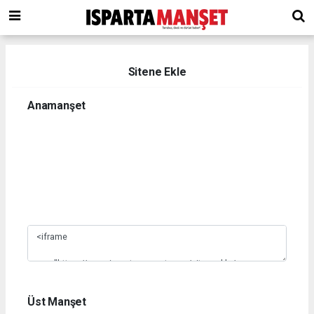
Sitene Ekle
Anamanşet
1
2
3
4
5
6
7
8
9
10
Üst Manşet