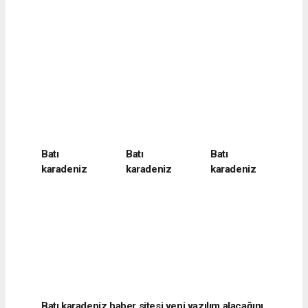
Batı
Batı
Batı
karadeniz
karadeniz
karadeniz
haber sitesi
haber sitesi
haber sitesi
yeni yazılım
yeni yazılım
yeni yazılım
alacağını
alacağını
alacağını
belirtti
belirtti
belirtti
Batı karadeniz haber sitesi yeni yazılım alacağını