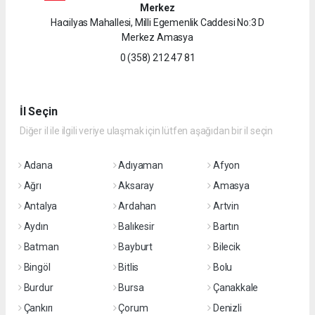
Merkez
Hacıilyas Mahallesi, Milli Egemenlik Caddesi No:3 D
Merkez Amasya
0 (358) 212 47 81
İl Seçin
Diğer il ile ilgili veriye ulaşmak için lütfen aşağıdan bir il seçin
Adana
Adıyaman
Afyon
Ağrı
Aksaray
Amasya
Antalya
Ardahan
Artvin
Aydın
Balıkesir
Bartın
Batman
Bayburt
Bilecik
Bingöl
Bitlis
Bolu
Burdur
Bursa
Çanakkale
Çankırı
Çorum
Denizli