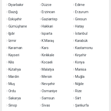
Diyarbakır
Düzce
Edirne
Elazığ
Erzincan
Erzurum
Eskişehir
Gaziantep
Giresun
Gümüşhane
Hakkari
Hatay
Iğdır
Isparta
İstanbul
İzmir
K.Maraş
Karabük
Karaman
Kars
Kastamonu
Kayseri
Kırıkkale
Kırşehir
Kilis
Kocaeli
Konya
Kütahya
Malatya
Manisa
Mardin
Mersin
Muğla
Muş
Nevşehir
Niğde
Ordu
Osmaniye
Rize
Sakarya
Samsun
Siirt
Sinop
Sivas
Şanlıurfa