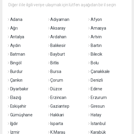
Diğer il ile ilgili veriye ulaşmak için lütfen aşağıdan bir il seçin
Adana
Adıyaman
Afyon
Ağrı
Aksaray
Amasya
Antalya
Ardahan
Artvin
Aydın
Balıkesir
Bartın
Batman
Bayburt
Bilecik
Bingöl
Bitlis
Bolu
Burdur
Bursa
Çanakkale
Çankırı
Çorum
Denizli
Diyarbakır
Düzce
Edirne
Elazığ
Erzincan
Erzurum
Eskişehir
Gaziantep
Giresun
Gümüşhane
Hakkari
Hatay
Iğdır
Isparta
İstanbul
İzmir
K.Maraş
Karabük