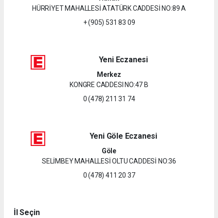
HÜRRİYET MAHALLESİ ATATÜRK CADDESİ NO:89 A
+ (905) 531 83 09
Yeni Eczanesi
Merkez
KONGRE CADDESI NO:47 B
0 (478) 211 31 74
Yeni Göle Eczanesi
Göle
SELİMBEY MAHALLESİ OLTU CADDESİ NO:36
0 (478) 411 20 37
İl Seçin