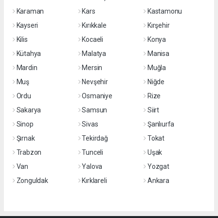
Karaman
Kars
Kastamonu
Kayseri
Kırıkkale
Kırşehir
Kilis
Kocaeli
Konya
Kütahya
Malatya
Manisa
Mardin
Mersin
Muğla
Muş
Nevşehir
Niğde
Ordu
Osmaniye
Rize
Sakarya
Samsun
Siirt
Sinop
Sivas
Şanlıurfa
Şırnak
Tekirdağ
Tokat
Trabzon
Tunceli
Uşak
Van
Yalova
Yozgat
Zonguldak
Kırklareli
Ankara