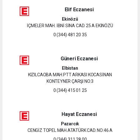
Elif Eczanesi
Ekinözü
İÇMELER MAH. İBNİ SİNA CAD. 25 A EKİNÖZÜ
0 (344) 481 20 35
Güneri Eczanesi
Elbistan
KIZILCAOBA MAH.PTT ARKASI KOCASİNAN
KONTEYNER ÇARŞI NO:3
0 (344) 415 01 25
Hayat Eczanesi
Pazarcık
CENGİZ TOPEL MAH.ATATÜRK CAD. NO:46 A
0 (344) 311 28 00