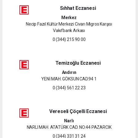
Sıhhat Eczanesi
Merkez
Necip Fazıl Kültür Merkezi Civarı Migros Karşısı
Vakıfbank Arkası
0 (344) 215 90 00
Temizoğlu Eczanesi
Andırın
YENİ MAH. GÖKSUN CAD.94 1
0 (344) 561 22 23
Vereseli Çöçelli Eczanesi
Narlı
NARLI MAH. ATATÜRK CAD. NO:44 PAZARCIK
0 (344) 331 31 24