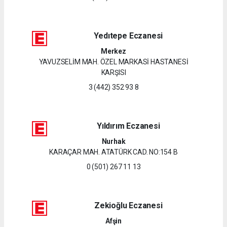
Yedıtepe Eczanesi
Merkez
YAVUZSELİM MAH. ÖZEL MARKASİ HASTANESİ
KARŞISI
3 (442) 352 93 8
Yıldırım Eczanesi
Nurhak
KARAÇAR MAH. ATATÜRK CAD. NO:154 B
0 (501) 267 11 13
Zekioğlu Eczanesi
Afşin