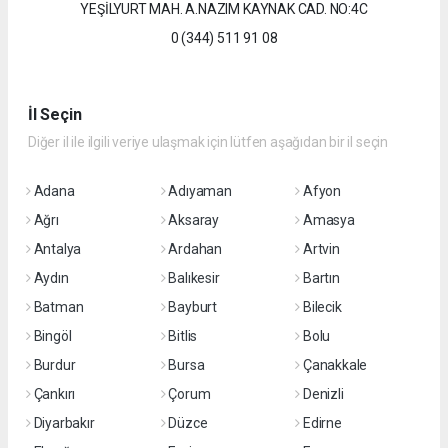
YEŞİLYURT MAH. A.NAZIM KAYNAK CAD. NO:4C
0 (344) 511 91 08
İl Seçin
Diğer il ile ilgili veriye ulaşmak için lütfen aşağıdan bir il seçin
Adana
Adıyaman
Afyon
Ağrı
Aksaray
Amasya
Antalya
Ardahan
Artvin
Aydın
Balıkesir
Bartın
Batman
Bayburt
Bilecik
Bingöl
Bitlis
Bolu
Burdur
Bursa
Çanakkale
Çankırı
Çorum
Denizli
Diyarbakır
Düzce
Edirne