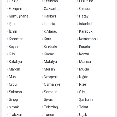
Elazığ
Erzincan
Erzurum
Eskişehir
Gaziantep
Giresun
Gümüşhane
Hakkari
Hatay
Iğdır
Isparta
İstanbul
İzmir
K.Maraş
Karabük
Karaman
Kars
Kastamonu
Kayseri
Kırıkkale
Kırşehir
Kilis
Kocaeli
Konya
Kütahya
Malatya
Manisa
Mardin
Mersin
Muğla
Muş
Nevşehir
Niğde
Ordu
Osmaniye
Rize
Sakarya
Samsun
Siirt
Sinop
Sivas
Şanlıurfa
Şırnak
Tekirdağ
Tokat
Trabzon
Tunceli
Uşak