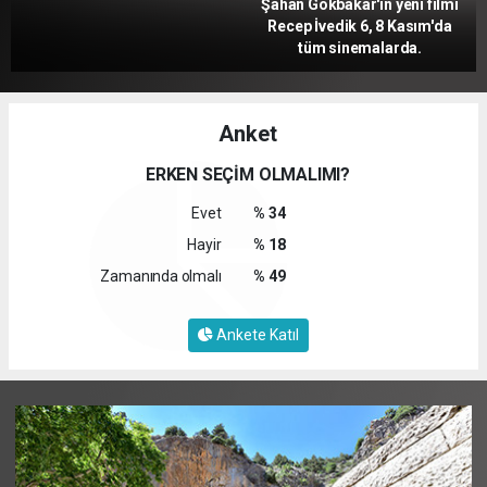
Şahan Gökbakar'ın yeni filmi
Recep İvedik 6, 8 Kasım'da
tüm sinemalarda.
Anket
ERKEN SEÇİM OLMALIMI?
Evet
% 34
Hayir
% 18
Zamanında olmalı
% 49
Ankete Katıl