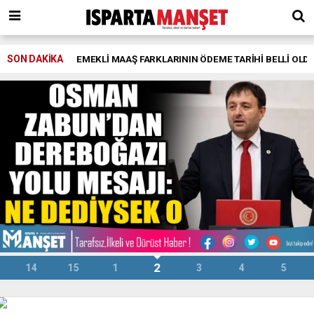
SON DAKİKA
EMEKLİ MAAŞ FARKLARININ ÖDEME TARİHİ BELLİ OLD
2
14
15
1
3
4
5