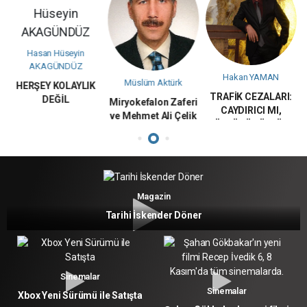
Hasan Hüseyin
AKAGÜNDÜZ
in
Hakan YAMAN
Müslüm Aktürk
HERŞEY KOLAYLIK
TRAFİK CEZALARI:
ir
DEĞİL
Miryokefalon Zaferi
CAYDIRICI MI,
ve Mehmet Ali Çelik
ÖLDÜRÜCÜ MÜ?
Magazin
Tarihi İskender Döner
Sinemalar
Sinemalar
Xbox Yeni Sürümü ile Satışta