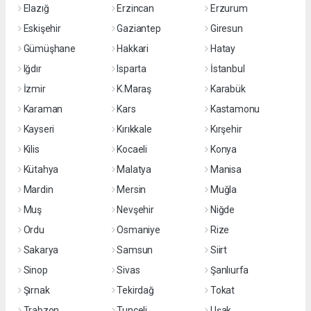
Elazığ
Erzincan
Erzurum
Eskişehir
Gaziantep
Giresun
Gümüşhane
Hakkari
Hatay
Iğdır
Isparta
İstanbul
İzmir
K.Maraş
Karabük
Karaman
Kars
Kastamonu
Kayseri
Kırıkkale
Kırşehir
Kilis
Kocaeli
Konya
Kütahya
Malatya
Manisa
Mardin
Mersin
Muğla
Muş
Nevşehir
Niğde
Ordu
Osmaniye
Rize
Sakarya
Samsun
Siirt
Sinop
Sivas
Şanlıurfa
Şırnak
Tekirdağ
Tokat
Trabzon
Tunceli
Uşak