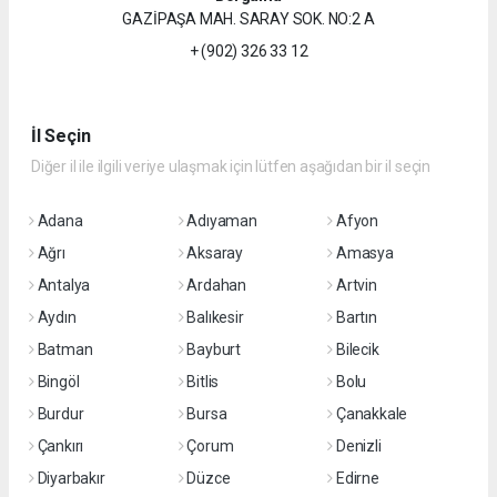
GAZİPAŞA MAH. SARAY SOK. NO:2 A
+ (902) 326 33 12
İl Seçin
Diğer il ile ilgili veriye ulaşmak için lütfen aşağıdan bir il seçin
Adana
Adıyaman
Afyon
Ağrı
Aksaray
Amasya
Antalya
Ardahan
Artvin
Aydın
Balıkesir
Bartın
Batman
Bayburt
Bilecik
Bingöl
Bitlis
Bolu
Burdur
Bursa
Çanakkale
Çankırı
Çorum
Denizli
Diyarbakır
Düzce
Edirne