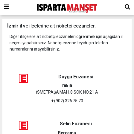
İzmir
il ve ilçelerine ait nöbetçi eczaneler.
Diğer il ilçelere ait nöbetçi eczaneleri öğrenmek için aşağıdan il
seçimi yapabilirsiniz. Nöbetçi eczene teyidi için telefon
numaralarını arayabilirsiniz.
Duygu Eczanesi
Dikili
İSMETPAŞA MAH. 8 SOK. NO:21 A
+ (902) 326 75 70
Selin Eczanesi
Bergama