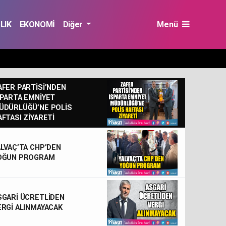
LIK
EKONOMİ
Diğer
Menü
AFER PARTİSİ’NDEN
SPARTA EMNİYET
ÜDÜRLÜĞÜ’NE POLİS
AFTASI ZİYARETİ
ALVAÇ’TA CHP’DEN
OĞUN PROGRAM
SGARİ ÜCRETLİDEN
ERGİ ALINMAYACAK