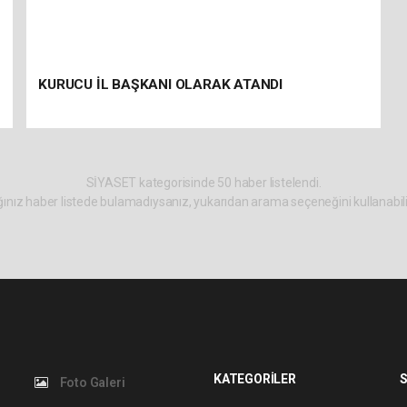
KURUCU İL BAŞKANI OLARAK ATANDI
SİYASET kategorisinde 50 haber listelendi.
ınız haber listede bulamadıysanız, yukarıdan arama seçeneğini kullanabili
KATEGORİLER
S
Foto Galeri