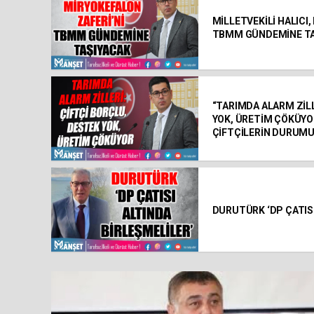
MİLLETVEKİLİ HALICI
TBMM GÜNDEMİNE TA
“TARIMDA ALARM ZİLL
YOK, ÜRETİM ÇÖKÜYOR
ÇİFTÇİLERİN DURUMU
DURUTÜRK ‘DP ÇATISI