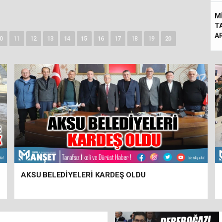
M
TA
A
0
11
12
13
14
15
16
17
18
19
20
AKSU BELEDİYELERİ KARDEŞ OLDU