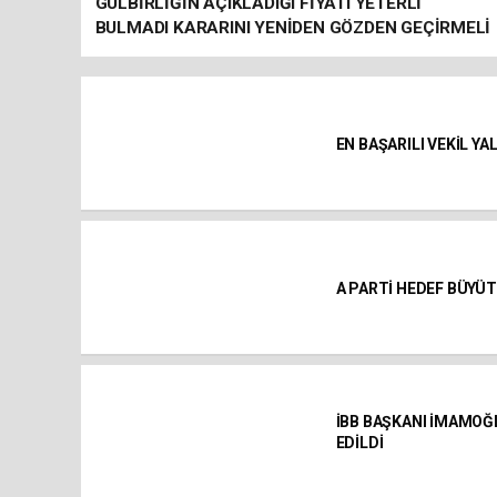
GÜLBİRLİĞİN AÇIKLADIĞI FİYATI YETERLİ
BULMADI KARARINI YENİDEN GÖZDEN GEÇİRMELİ
EN BAŞARILI VEKİL YA
A PARTİ HEDEF BÜYÜ
İBB BAŞKANI İMAMOĞ
EDİLDİ