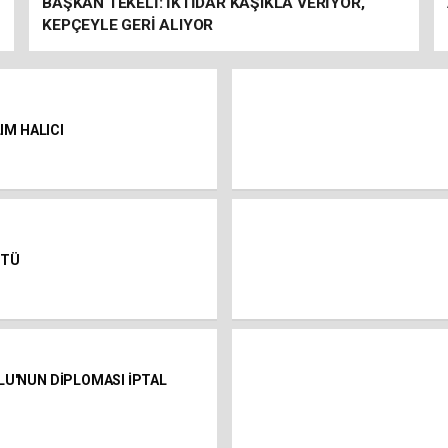
BAŞKAN TEKELİ: İKTİDAR KAŞIKLA VERİYOR,
KEPÇEYLE GERİ ALIYOR
LIM HALICI
TTÜ
LU'NUN DİPLOMASI İPTAL