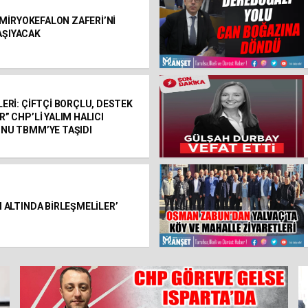
, MİRYOKEFALON ZAFERİ’Nİ
ŞIYACAK
ERİ: ÇİFTÇİ BORÇLU, DESTEK
” CHP’Lİ YALIM HALICI
NU TBMM’YE TAŞIDI
 ALTINDA BİRLEŞMELİLER’