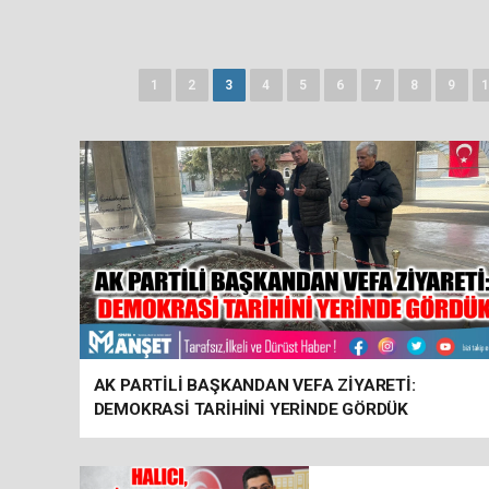
1
2
3
4
5
6
7
8
9
1
AK PARTİLİ BAŞKANDAN VEFA ZİYARETİ:
DEMOKRASİ TARİHİNİ YERİNDE GÖRDÜK