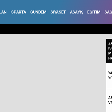
İLAN
ISPARTA
GÜNDEM
SİYASET
ASAYİŞ
EĞİTİM
SAĞ
Z
I
M
H
Y
Y
A
V