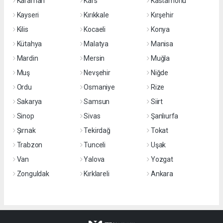
Karaman
Kars
Kastamonu
Kayseri
Kırıkkale
Kırşehir
Kilis
Kocaeli
Konya
Kütahya
Malatya
Manisa
Mardin
Mersin
Muğla
Muş
Nevşehir
Niğde
Ordu
Osmaniye
Rize
Sakarya
Samsun
Siirt
Sinop
Sivas
Şanlıurfa
Şırnak
Tekirdağ
Tokat
Trabzon
Tunceli
Uşak
Van
Yalova
Yozgat
Zonguldak
Kırklareli
Ankara