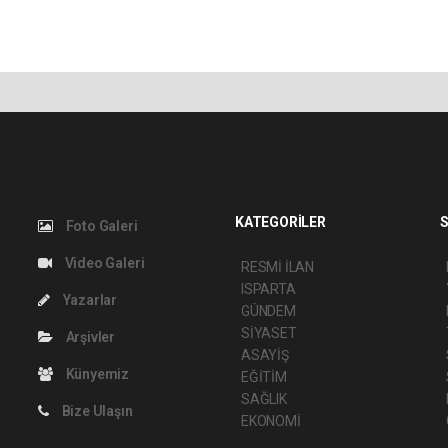
KATEGORİLER
S
Foto Galeri
Video Galeri
RESMİ İLAN
ISPARTA
Yazarlar
GÜNDEM
SİYASET
Arşivler
ASAYİŞ
Künyemiz
EĞİTİM
SAĞLIK
Bize Ulaşın
EKONOMİ