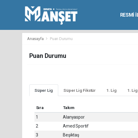
RESMİ 
Anasayfa
Puan Durumu
Puan Durumu
Süper Lig
Süper Lig Fikstür
1. Lig
1. Lig
Sıra
Takım
1
Alanyaspor
2
Amed Sportif
3
Beşiktaş