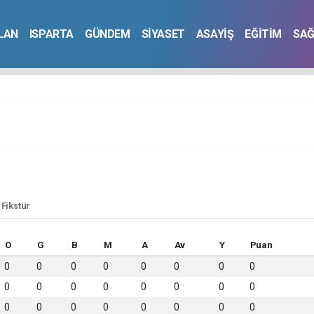
İLAN
ISPARTA
GÜNDEM
SİYASET
ASAYİŞ
EĞİTİM
SAĞ
 Fikstür
O
G
B
M
A
Av
Y
Puan
0
0
0
0
0
0
0
0
0
0
0
0
0
0
0
0
0
0
0
0
0
0
0
0