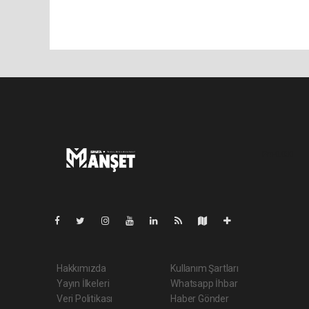
Pro-0.030
Hakkımızda
Kullanım Şartları
Yayın İlkeleri
Whatsapp İhbar
Veri Politikası
Haber Gönder