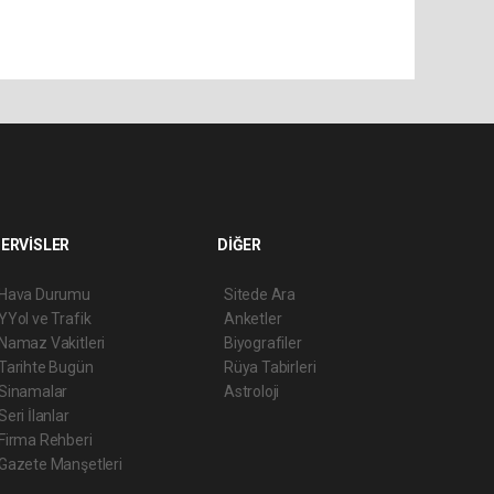
ERVİSLER
DİĞER
Hava Durumu
Sitede Ara
YYol ve Trafik
Anketler
Namaz Vakitleri
Biyografiler
Tarihte Bugün
Rüya Tabirleri
Sinamalar
Astroloji
Seri İlanlar
Firma Rehberi
Gazete Manşetleri