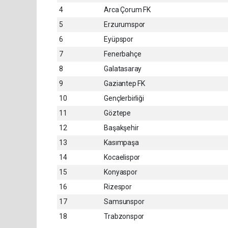
4
Arca Çorum FK
5
Erzurumspor
6
Eyüpspor
7
Fenerbahçe
8
Galatasaray
9
Gaziantep FK
10
Gençlerbirliği
11
Göztepe
12
Başakşehir
13
Kasımpaşa
14
Kocaelispor
15
Konyaspor
16
Rizespor
17
Samsunspor
18
Trabzonspor