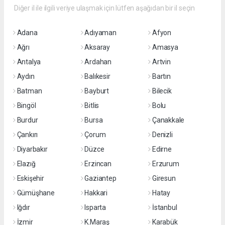
Diğer il ile ilgili veriye ulaşmak için lütfen aşağıdan bir il seçin
Adana
Adıyaman
Afyon
Ağrı
Aksaray
Amasya
Antalya
Ardahan
Artvin
Aydın
Balıkesir
Bartın
Batman
Bayburt
Bilecik
Bingöl
Bitlis
Bolu
Burdur
Bursa
Çanakkale
Çankırı
Çorum
Denizli
Diyarbakır
Düzce
Edirne
Elazığ
Erzincan
Erzurum
Eskişehir
Gaziantep
Giresun
Gümüşhane
Hakkari
Hatay
Iğdır
Isparta
İstanbul
İzmir
K.Maraş
Karabük