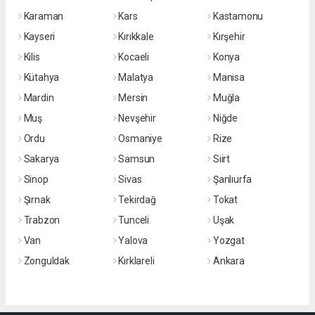
Karaman
Kars
Kastamonu
Kayseri
Kırıkkale
Kırşehir
Kilis
Kocaeli
Konya
Kütahya
Malatya
Manisa
Mardin
Mersin
Muğla
Muş
Nevşehir
Niğde
Ordu
Osmaniye
Rize
Sakarya
Samsun
Siirt
Sinop
Sivas
Şanlıurfa
Şırnak
Tekirdağ
Tokat
Trabzon
Tunceli
Uşak
Van
Yalova
Yozgat
Zonguldak
Kırklareli
Ankara