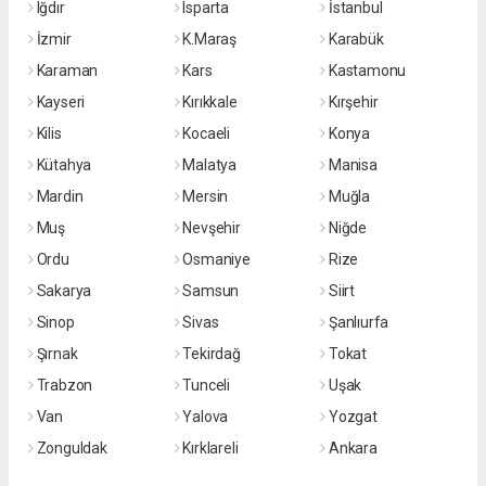
Iğdır
Isparta
İstanbul
İzmir
K.Maraş
Karabük
Karaman
Kars
Kastamonu
Kayseri
Kırıkkale
Kırşehir
Kilis
Kocaeli
Konya
Kütahya
Malatya
Manisa
Mardin
Mersin
Muğla
Muş
Nevşehir
Niğde
Ordu
Osmaniye
Rize
Sakarya
Samsun
Siirt
Sinop
Sivas
Şanlıurfa
Şırnak
Tekirdağ
Tokat
Trabzon
Tunceli
Uşak
Van
Yalova
Yozgat
Zonguldak
Kırklareli
Ankara