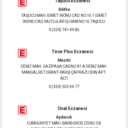
Taşucu Eczanesi
Silifke
TAŞUCU MAH. İSMET İNÖNÜ CAD. NO:16 1 İSMET
İNÖNÜ CAD. MUTLULAR İŞ HANI NO:16 TAŞUCU
0 (324) 741 49 86
Tece Plus Eczanesi
Mezitli
DENİZ MAH. GAZİPAŞA CAD.NO:81 A DENİZ MAH.
MANGAL RETORANT KARŞI ÇAPRAZI ODİN APT.
ALTI
0 (324) 502 44 77
Ünal Eczanesi
Aydıncık
CUMHURİYET MAH. BARBOROS CD.NO:3 B