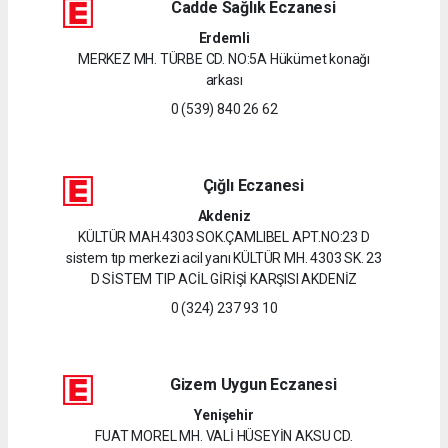
Cadde Sağlık Eczanesi
Erdemli
MERKEZ MH. TÜRBE CD. NO:5A Hükümet konağı
arkası
0 (539) 840 26 62
Çığlı Eczanesi
Akdeniz
KÜLTÜR MAH.4303 SOK.ÇAMLIBEL APT.NO:23 D
sistem tıp merkezi acil yanı KÜLTÜR MH. 4303 SK. 23
D SİSTEM TIP ACİL GİRİŞİ KARŞISI AKDENİZ
0 (324) 237 93 10
Gizem Uygun Eczanesi
Yenişehir
FUAT MOREL MH. VALİ HÜSEYİN AKSU CD.