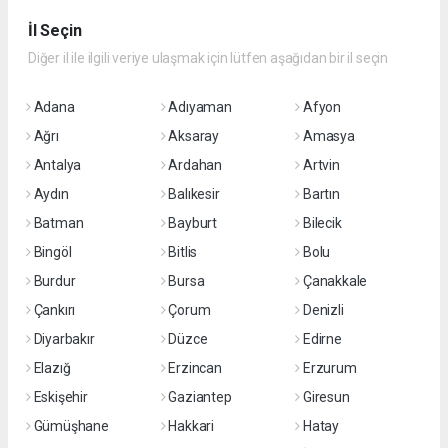
İl Seçin
Diğer il ile ilgili veriye ulaşmak için lütfen aşağıdan bir il seçin
Adana
Adıyaman
Afyon
Ağrı
Aksaray
Amasya
Antalya
Ardahan
Artvin
Aydın
Balıkesir
Bartın
Batman
Bayburt
Bilecik
Bingöl
Bitlis
Bolu
Burdur
Bursa
Çanakkale
Çankırı
Çorum
Denizli
Diyarbakır
Düzce
Edirne
Elazığ
Erzincan
Erzurum
Eskişehir
Gaziantep
Giresun
Gümüşhane
Hakkari
Hatay