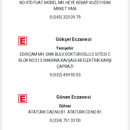
NO:47D FUAT MOREL MH. HEYE KEBAP KUZEYİ BİM
MRKET YANI
0 (545) 325 09 79
Gökçel Eczanesi
Yenişehir
EĞRİÇAM MH. GMK BULV. DOKTOROĞLU 2 SİTESİ C
BLOK NO:513 I MARİNA KAVŞAGI 48 ELEKTRİK KARŞI
ÇAPRAZI
9 (032) 499 95 03
Gönen Eczanesi
Gülnar
ATATÜRK CAD.NO:81 ATATÜRK CD.NO:81
0 (324) 751 33 00