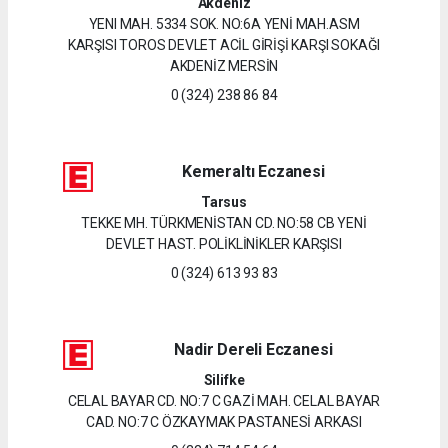
Akdeniz
YENI MAH. 5334 SOK. NO:6A YENİ MAH.ASM
KARŞISI TOROS DEVLET ACİL GİRİŞİ KARŞI SOKAĞI
AKDENİZ MERSİN
0 (324) 238 86 84
Kemeraltı Eczanesi
Tarsus
TEKKE MH. TÜRKMENİSTAN CD. NO:58 CB YENİ
DEVLET HAST. POLİKLİNİKLER KARŞISI
0 (324) 613 93 83
Nadir Dereli Eczanesi
Silifke
CELAL BAYAR CD. NO:7 C GAZİ MAH. CELAL BAYAR
CAD. NO:7 C ÖZKAYMAK PASTANESİ ARKASI