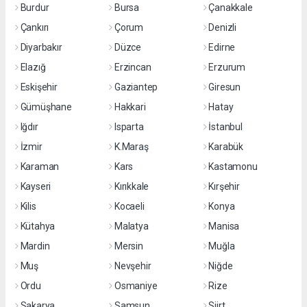
Burdur
Bursa
Çanakkale
Çankırı
Çorum
Denizli
Diyarbakır
Düzce
Edirne
Elazığ
Erzincan
Erzurum
Eskişehir
Gaziantep
Giresun
Gümüşhane
Hakkari
Hatay
Iğdır
Isparta
İstanbul
İzmir
K.Maraş
Karabük
Karaman
Kars
Kastamonu
Kayseri
Kırıkkale
Kırşehir
Kilis
Kocaeli
Konya
Kütahya
Malatya
Manisa
Mardin
Mersin
Muğla
Muş
Nevşehir
Niğde
Ordu
Osmaniye
Rize
Sakarya
Samsun
Siirt