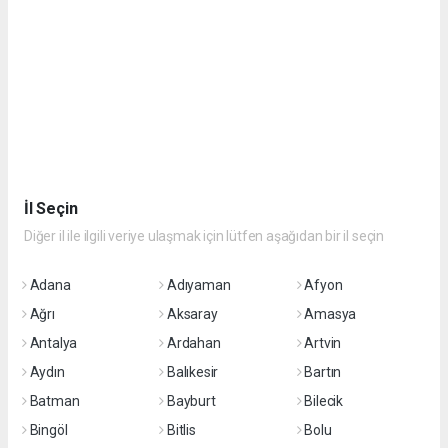
İl Seçin
Diğer il ile ilgili veriye ulaşmak için lütfen aşağıdan bir il seçin
Adana
Adıyaman
Afyon
Ağrı
Aksaray
Amasya
Antalya
Ardahan
Artvin
Aydın
Balıkesir
Bartın
Batman
Bayburt
Bilecik
Bingöl
Bitlis
Bolu