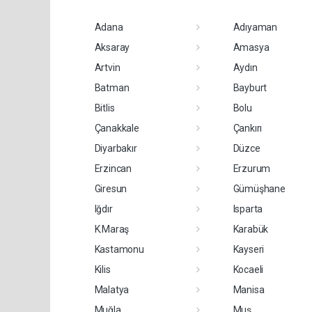
Adana
Adıyaman
Aksaray
Amasya
Artvin
Aydın
Batman
Bayburt
Bitlis
Bolu
Çanakkale
Çankırı
Diyarbakır
Düzce
Erzincan
Erzurum
Giresun
Gümüşhane
Iğdır
Isparta
K.Maraş
Karabük
Kastamonu
Kayseri
Kilis
Kocaeli
Malatya
Manisa
Muğla
Muş