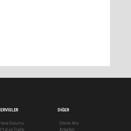
ERVİSLER
DİĞER
Hava Durumu
Sitede Ara
YYol ve Trafik
Anketler