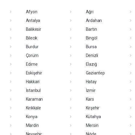
Afyon
Ağrı
Antalya
Ardahan
Balıkesir
Bartın
Bilecik
Bingöl
Burdur
Bursa
Çorum
Denizli
Edirne
Elazığ
Eskişehir
Gaziantep
Hakkari
Hatay
İstanbul
İzmir
Karaman
Kars
Kırıkkale
Kırşehir
Konya
Kütahya
Mardin
Mersin
Nevşehir
Niğde