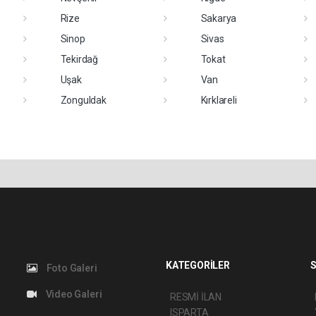
Rize
Sakarya
Sinop
Sivas
Tekirdağ
Tokat
Uşak
Van
Zonguldak
Kırklareli
KATEGORİLER
S
Foto Galeri
Video Galeri
RESMİ İLAN
ISPARTA