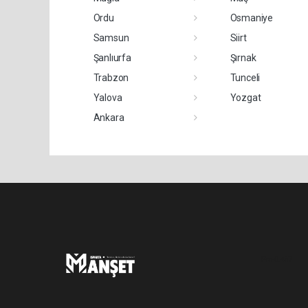
Ordu
Osmaniye
Samsun
Siirt
Şanlıurfa
Şırnak
Trabzon
Tunceli
Yalova
Yozgat
Ankara
Pro-0.457