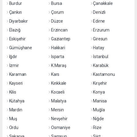
Burdur
Bursa
Çanakkale
Çankırı
Çorum
Denizli
Diyarbakır
Düzce
Edirne
Elazığ
Erzincan
Erzurum
Eskişehir
Gaziantep
Giresun
Gümüşhane
Hakkari
Hatay
Iğdır
Isparta
İstanbul
İzmir
K.Maraş
Karabük
Karaman
Kars
Kastamonu
Kayseri
Kırıkkale
Kırşehir
Kilis
Kocaeli
Konya
Kütahya
Malatya
Manisa
Mardin
Mersin
Muğla
Muş
Nevşehir
Niğde
Ordu
Osmaniye
Rize
Sakarya
Samsun
Siirt