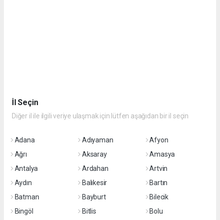
İl Seçin
Diğer il ile ilgili veriye ulaşmak için lütfen aşağıdan bir il seçin
Adana
Adıyaman
Afyon
Ağrı
Aksaray
Amasya
Antalya
Ardahan
Artvin
Aydın
Balıkesir
Bartın
Batman
Bayburt
Bilecik
Bingöl
Bitlis
Bolu