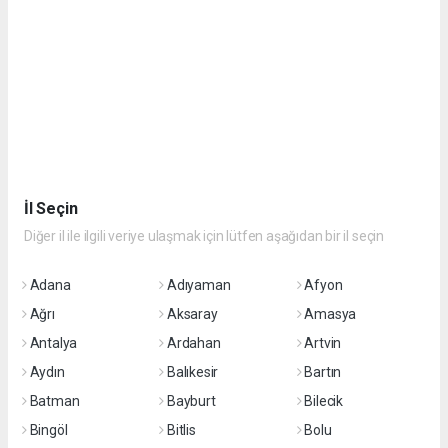
İl Seçin
Diğer il ile ilgili veriye ulaşmak için lütfen aşağıdan bir il seçin
Adana
Adıyaman
Afyon
Ağrı
Aksaray
Amasya
Antalya
Ardahan
Artvin
Aydın
Balıkesir
Bartın
Batman
Bayburt
Bilecik
Bingöl
Bitlis
Bolu