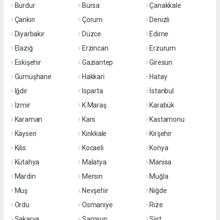
Burdur
Bursa
Çanakkale
Çankırı
Çorum
Denizli
Diyarbakır
Düzce
Edirne
Elazığ
Erzincan
Erzurum
Eskişehir
Gaziantep
Giresun
Gümüşhane
Hakkari
Hatay
Iğdır
Isparta
İstanbul
İzmir
K.Maraş
Karabük
Karaman
Kars
Kastamonu
Kayseri
Kırıkkale
Kırşehir
Kilis
Kocaeli
Konya
Kütahya
Malatya
Manisa
Mardin
Mersin
Muğla
Muş
Nevşehir
Niğde
Ordu
Osmaniye
Rize
Sakarya
Samsun
Siirt