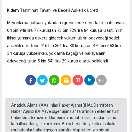
Kıdem Tazminatı Tavanı ve Bedelli Askerlik Ücreti
Milyonlarca çalışanı yakından ilgilendiren kıdem tazminatı tavanı
64 bin 948 lira 77 kuruştan 73 bin 729 lira 84 kuruşa ulaştı. Yılın
ikinci yarısında askere gidecek yükümlülerin ödeyeceği bedelli
askerlik ücreti ise 416 bin 361 lira 30 kuruştan 472 bin 653 lira
34 kuruşa yükselirken, yoklama kaçağı ve bakayaların
ödeyeceği tutar 5 bin 541 lira 29 kuruş olarak belirlendi.
Anadolu Ajansı (AA), İhlas Haber Ajansı (İHA), Demirören
Haber Ajansı (DHA) ve diğer ajanslar tarafından eklenen tüm
haberler, sitemizin editörlerinin müdahalesi olmadan ajans
kanallarından çekilmektedir. Bu haberlerde yer alan hukuki
muhataplar haberi geçen ajanslar olup sitemizin hiç bir