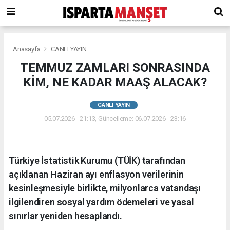
Anasayfa
CANLI YAYIN
TEMMUZ ZAMLARI SONRASINDA
KİM, NE KADAR MAAŞ ALACAK?
CANLI YAYIN
05.07.2026 - 21:13, Güncelleme: 06.07.2026 - 23:16
Türkiye İstatistik Kurumu (TÜİK) tarafından
açıklanan Haziran ayı enflasyon verilerinin
kesinleşmesiyle birlikte, milyonlarca vatandaşı
ilgilendiren sosyal yardım ödemeleri ve yasal
sınırlar yeniden hesaplandı.