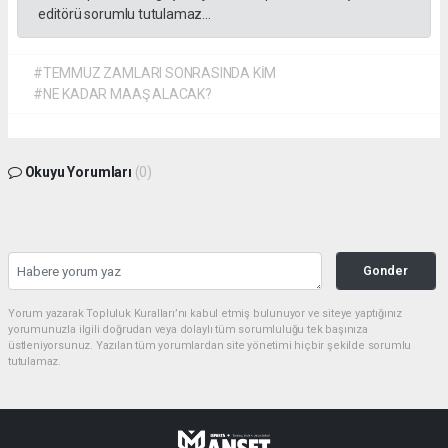
editörü sorumlu tutulamaz...
#TEMMUZ ZAMLARI SONRASINDA KİM
#NE KADAR MAAŞ ALACAK?
Okuyu Yorumları
(0)
Gonder
Yorum yazarak Topluluk Kuralları’nı kabul etmiş bulunuyor ve siteye yaptığınız
yorumunuzla ilgili doğrudan veya dolaylı tüm sorumluluğu tek başınıza
üstleniyorsunuz. Yazılan tüm yorumlardan site yönetimi hiçbir şekilde sorumlu
tutulamaz.