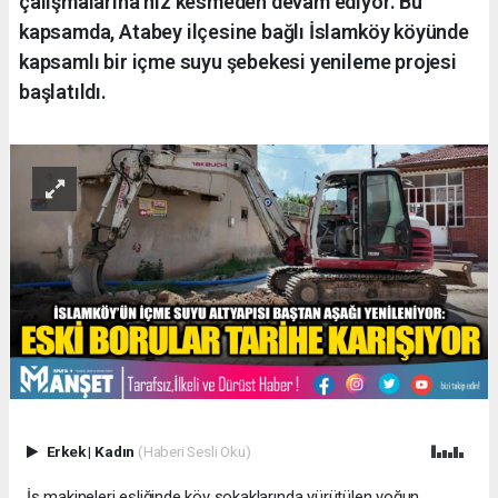
çalışmalarına hız kesmeden devam ediyor. Bu
kapsamda, Atabey ilçesine bağlı İslamköy köyünde
kapsamlı bir içme suyu şebekesi yenileme projesi
başlatıldı.
Erkek
|
Kadın
(Haberi Sesli Oku)
​İş makineleri eşliğinde köy sokaklarında yürütülen yoğun