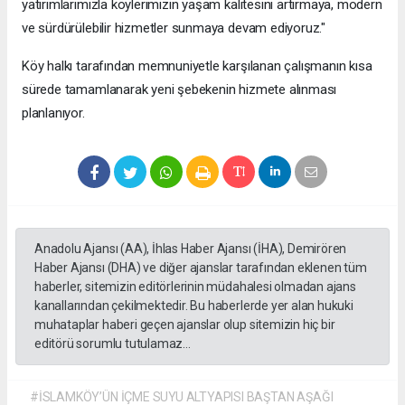
yatırımlarımızla köylerimizin yaşam kalitesini artırmaya, modern
ve sürdürülebilir hizmetler sunmaya devam ediyoruz."
​Köy halkı tarafından memnuniyetle karşılanan çalışmanın kısa
sürede tamamlanarak yeni şebekenin hizmete alınması
planlanıyor.
Anadolu Ajansı (AA), İhlas Haber Ajansı (İHA), Demirören
Haber Ajansı (DHA) ve diğer ajanslar tarafından eklenen tüm
haberler, sitemizin editörlerinin müdahalesi olmadan ajans
kanallarından çekilmektedir. Bu haberlerde yer alan hukuki
muhataplar haberi geçen ajanslar olup sitemizin hiç bir
editörü sorumlu tutulamaz...
#İSLAMKÖY’ÜN İÇME SUYU ALTYAPISI BAŞTAN AŞAĞI