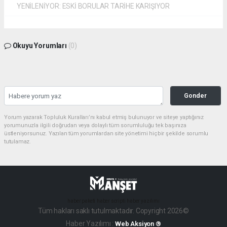
YENİLENİYOR: ESKİ BORULAR TARİHE KARIŞIYOR ​
Okuyu Yorumları
(0)
Gonder
Yorum yazarak Topluluk Kuralları’nı kabul etmiş bulunuyor ve siteye yaptığınız
yorumunuzla ilgili doğrudan veya dolaylı tüm sorumluluğu tek başınıza
üstleniyorsunuz. Yazılan tüm yorumlardan site yönetimi hiçbir şekilde sorumlu
tutulamaz.
haber paketi
haber scripti
haber yazılımı
Tüm hakları saklı tutulmaktadır. Copyright 2026©
Haber Yazılımı :
Web Aksiyon ®