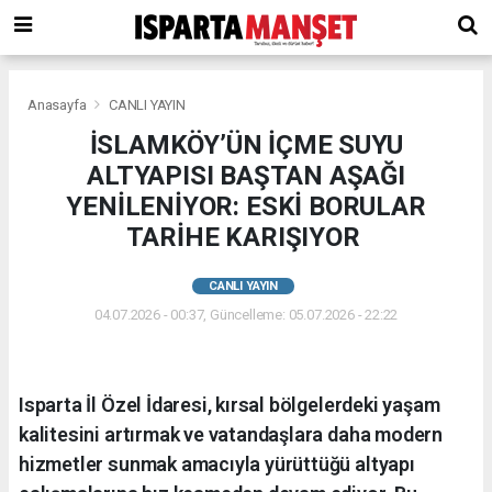
Anasayfa
CANLI YAYIN
İSLAMKÖY’ÜN İÇME SUYU
ALTYAPISI BAŞTAN AŞAĞI
YENİLENİYOR: ESKİ BORULAR
TARİHE KARIŞIYOR ​
CANLI YAYIN
04.07.2026 - 00:37, Güncelleme: 05.07.2026 - 22:22
Isparta İl Özel İdaresi, kırsal bölgelerdeki yaşam
kalitesini artırmak ve vatandaşlara daha modern
hizmetler sunmak amacıyla yürüttüğü altyapı