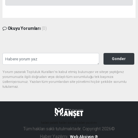
Okuyu Yorumları
(0)
Gonder
Yorum yazarak Topluluk Kuralları’nı kabul etmiş bulunuyor ve siteye yaptığınız
yorumunuzla ilgili doğrudan veya dolaylı tüm sorumluluğu tek başınıza
üstleniyorsunuz. Yazılan tüm yorumlardan site yönetimi hiçbir şekilde sorumlu
tutulamaz.
haber paketi
haber scripti
haber yazılımı
Tüm hakları saklı tutulmaktadır. Copyright 2026©
Haber Yazılımı :
Web Aksiyon ®