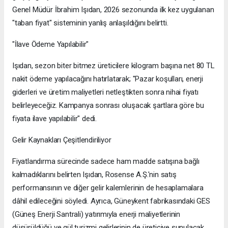
Genel Müdür İbrahim Işıdan, 2026 sezonunda ilk kez uygulanan
"taban fiyat" sisteminin yanlış anlaşıldığını belirtti.
​"İlave Ödeme Yapılabilir"
Işıdan, sezon biter bitmez üreticilere kilogram başına net 80 TL
nakit ödeme yapılacağını hatırlatarak; "Pazar koşulları, enerji
giderleri ve üretim maliyetleri netleştikten sonra nihai fiyatı
belirleyeceğiz. Kampanya sonrası oluşacak şartlara göre bu
fiyata ilave yapılabilir" dedi.
​Gelir Kaynakları Çeşitlendiriliyor
Fiyatlandırma sürecinde sadece ham madde satışına bağlı
kalmadıklarını belirten Işıdan, Rosense A.Ş.'nin satış
performansının ve diğer gelir kalemlerinin de hesaplamalara
dâhil edileceğini söyledi. Ayrıca, Güneykent fabrikasındaki GES
(Güneş Enerji Santrali) yatırımıyla enerji maliyetlerinin
düşürüldüğü ve gül turizmi gelirlerinin de üreticiye sunulacak