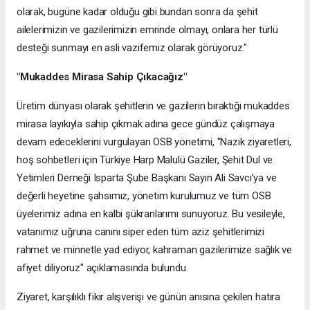
olarak, bugüne kadar olduğu gibi bundan sonra da şehit
ailelerimizin ve gazilerimizin emrinde olmayı, onlara her türlü
desteği sunmayı en asli vazifemiz olarak görüyoruz."
​"Mukaddes Mirasa Sahip Çıkacağız"
​Üretim dünyası olarak şehitlerin ve gazilerin bıraktığı mukaddes
mirasa layıkıyla sahip çıkmak adına gece gündüz çalışmaya
devam edeceklerini vurgulayan OSB yönetimi, "Nazik ziyaretleri,
hoş sohbetleri için Türkiye Harp Malulü Gaziler, Şehit Dul ve
Yetimleri Derneği Isparta Şube Başkanı Sayın Ali Savcı’ya ve
değerli heyetine şahsımız, yönetim kurulumuz ve tüm OSB
üyelerimiz adına en kalbi şükranlarımı sunuyoruz. Bu vesileyle,
vatanımız uğruna canını siper eden tüm aziz şehitlerimizi
rahmet ve minnetle yad ediyor, kahraman gazilerimize sağlık ve
afiyet diliyoruz" açıklamasında bulundu.
​Ziyaret, karşılıklı fikir alışverişi ve günün anısına çekilen hatıra