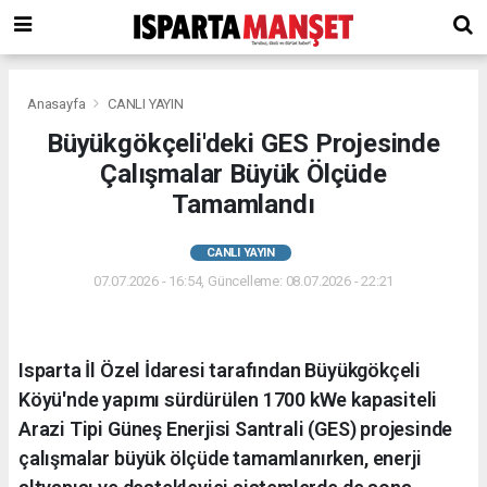
Anasayfa
CANLI YAYIN
Büyükgökçeli'deki GES Projesinde
Çalışmalar Büyük Ölçüde
Tamamlandı
CANLI YAYIN
07.07.2026 - 16:54, Güncelleme: 08.07.2026 - 22:21
Isparta İl Özel İdaresi tarafından Büyükgökçeli
Köyü'nde yapımı sürdürülen 1700 kWe kapasiteli
Arazi Tipi Güneş Enerjisi Santrali (GES) projesinde
çalışmalar büyük ölçüde tamamlanırken, enerji