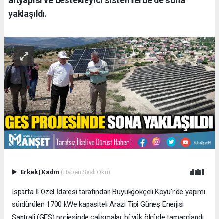
altyapısı ve destekleyici sistemlerde de sona
yaklaşıldı.
Erkek
|
Kadın
(Haberi Sesli Oku)
Isparta İl Özel İdaresi tarafından Büyükgökçeli Köyü'nde yapımı
sürdürülen 1700 kWe kapasiteli Arazi Tipi Güneş Enerjisi
Santrali (GES) projesinde çalışmalar büyük ölçüde tamamlandı.