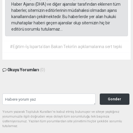
Haber Ajansı (DHA) ve diğer ajanslar tarafından eklenen tüm
haberler, sitemizin editörlerinin müdahalesi olmadan ajans
kanallarından çekilmektedir. Bu haberlerde yer alan hukuki
muhataplar haberi geçen ajanslar olup sitemizin hiç bir
editörü sorumlu tutulamaz...
#Eğitim-İş Isparta'dan Bakan Tekin'in açıklamalarına sert tepki
Okuyu Yorumları
(0)
Gonder
Yorum yazarak Topluluk Kuralları’nı kabul etmiş bulunuyor ve siteye yaptığınız
yorumunuzla ilgili doğrudan veya dolaylı tüm sorumluluğu tek başınıza
üstleniyorsunuz. Yazılan tüm yorumlardan site yönetimi hiçbir şekilde sorumlu
tutulamaz.