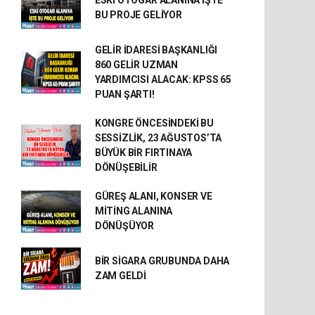
ESKİ OTOGAR ALANINA İŞTE
BU PROJE GELİYOR
GELİR İDARESİ BAŞKANLIĞI
860 GELİR UZMAN
YARDIMCISI ALACAK: KPSS 65
PUAN ŞARTI!
KONGRE ÖNCESİNDEKİ BU
SESSİZLİK, 23 AĞUSTOS’TA
BÜYÜK BİR FIRTINAYA
DÖNÜŞEBİLİR
GÜREŞ ALANI, KONSER VE
MİTİNG ALANINA
DÖNÜŞÜYOR
BİR SİGARA GRUBUNDA DAHA
ZAM GELDİ