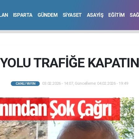
İLAN
ISPARTA
GÜNDEM
SİYASET
ASAYİŞ
EĞİTİM
SAĞ
YOLU TRAFİĞE KAPATI
03.02.2026 - 14:07, Güncelleme: 04.02.2026 - 19:49
CANLI YAYIN