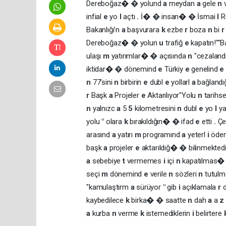
Dereboğaz�
�
yolund
a
meydan
a
gele
n
infial
e
yo
l
açtı
.
İ�
�
insan�
�
İsmai
l
R
Bakanlığı’n
a
başvurara
k
ezbe
r
boza
n
bi
Dereboğaz�
�
yolun
u
trafiğ
e
kapatın!" ​"B
ulaşı
m
yatırımlar�
�
açısında
n
"cezalandı
iktidar�
�
dönemind
e
Türkiy
e
genelind
n
77’sini
n
birbirin
e
dubl
e
yollarl
a
bağlandı
r
Başk
a
Projeler
e
Aktarılıyor" ​Yolu
n
tarihs
n
yalnızc
a
5
5
kilometresini
n
dubl
e
yo
l
ya
yolu
"
olara
k
bırakıldığın�
�
ifad
e
etti
.
Çe
arasınd
a
yatırı
m
programınd
a
yeterl
i
öde
başk
a
projeler
e
aktarıldığ�
�
bilinmekted
a
sebebiye
t
vermemes
i
içi
n
kapatılmas
seçi
m
dönemind
e
verile
n
sözleri
n
tutul
"kamulaştırm
a
sürüyor
"
gib
i
açıklamala
r
kaybedilece
k
birka�
�
saatte
n
dah
a
a
a
kurba
n
verme
k
istemediklerin
i
belirtere