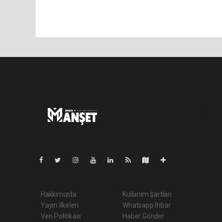
Pro-0.069
Hakkımızda
Kullanım Şartları
Yayın İlkeleri
Whatsapp İhbar
Veri Politikası
Haber Gönder