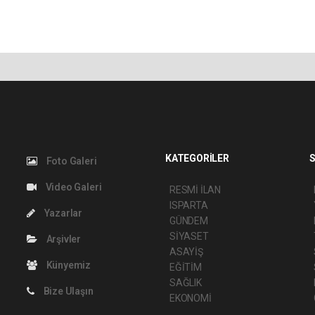
KATEGORİLER
S
Foto Galeri
Video Galeri
RESMİ İLAN
ISPARTA
Yazarlar
GÜNDEM
SİYASET
Arşivler
ASAYİŞ
Künyemiz
EĞİTİM
SAĞLIK
Bize Ulaşın
EKONOMİ