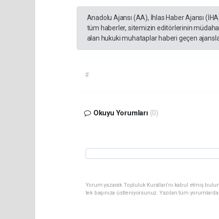
Anadolu Ajansı (AA), İhlas Haber Ajansı (İHA
tüm haberler, sitemizin editörlerinin müdaha
alan hukuki muhataplar haberi geçen ajanslar
#.
Okuyu Yorumları
(0)
Yorum yazarak Topluluk Kuralları’nı kabul etmiş bulun
tek başınıza üstleniyorsunuz. Yazılan tüm yorumlarda