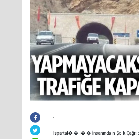
.
Ispartal�
�
İ�
�
İnsanında
n
Şo
k
Çağrı