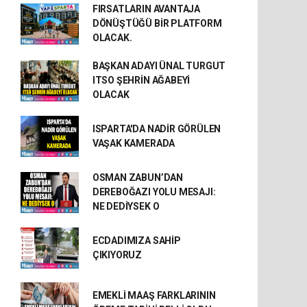
FIRSATLARIN AVANTAJA
DÖNÜŞTÜĞÜ BİR PLATFORM
OLACAK.
BAŞKAN ADAYI ÜNAL TURGUT
ITSO ŞEHRİN AĞABEYİ
OLACAK
ISPARTA'DA NADİR GÖRÜLEN
VAŞAK KAMERADA
OSMAN ZABUN’DAN
DEREBOĞAZI YOLU MESAJI:
NE DEDİYSEK O
ECDADIMIZA SAHİP
ÇIKIYORUZ
EMEKLİ MAAŞ FARKLARININ