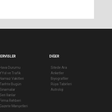
ERVİSLER
DİĞER
Hava Durumu
Sitede Ara
YYol ve Trafik
Anketler
Namaz Vakitleri
Biyografiler
Tarihte Bugün
Rüya Tabirleri
Sinamalar
Astroloji
Seri İlanlar
Firma Rehberi
Gazete Manşetleri