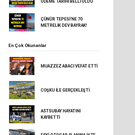
ÖDEME TARİHİ BELLİ OLDU
ÇÜNÜR TEPESİ’NE 70
METRELİK DEV BAYRAK!
En Çok Okunanlar
MUAZZEZ ABACI VEFAT ETTİ
COŞKU İLE GERÇEKLEŞTİ
ASTSUBAY HAYATINI
KAYBETTİ