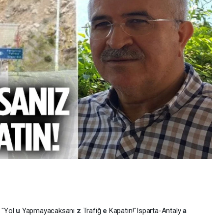
:
"Yol
u
Yapmayacaksanı
z
Trafiğ
e
Kapatın!" ​Isparta-Antaly
a