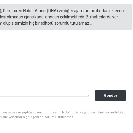
), Demirören Haber Ajansı (DHA) ve diğer ajanslar tarafından eklenen
lesi olmadan ajans kanallarından çekilmektedir. Bu haberlerde yer
 olup sitemizin hiç bir editörü sorumlu tutulamaz...
Gonder
uyor ve siteye yaptığınız yorumunuzla ilgili doğrudan veya dolaylı tüm sorumluluğu
n site yönetimi hiçbir şekilde sorumlu tutulamaz.