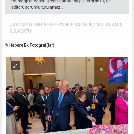
muhataplar haberi geçen ajanslar olup sitemizin hiç bir
editörü sorumlu tutulamaz...
#AK PARTİ GENEL MERKEZİ'NDE ISPARTA RÜZGARI: ANKARA
GÜL KOKTU!
Habere Ek Fotoğraf(lar)