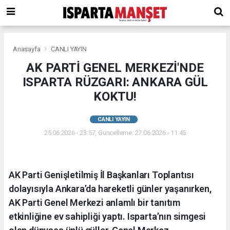
Anasayfa
CANLI YAYIN
AK PARTİ GENEL MERKEZİ'NDE
ISPARTA RÜZGARI: ANKARA GÜL
KOKTU!
CANLI YAYIN
25.06.2026 - 23:57, Güncelleme: 27.06.2026 - 11:45
AK Parti Genişletilmiş İl Başkanları Toplantısı
dolayısıyla Ankara’da hareketli günler yaşanırken,
AK Parti Genel Merkezi anlamlı bir tanıtım
etkinliğine ev sahipliği yaptı. Isparta’nın simgesi