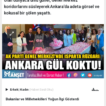
olan dünyaca ünlü güller, Genel Merkez
koridorlarını süsleyerek Ankara’da adeta görsel ve
kokusal bir şölen yaşattı.
Erkek
|
Kadın
(Haberi Sesli Oku)
​Bakanlar ve Milletvekilleri Yoğun İlgi Gösterdi