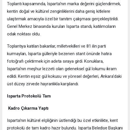
​Toplantı kapsamında, Isparta’nın marka değerini güçlendirmek,
kentin doğal ve kültürel zenginliklerini daha geniş kitlelere
ulaştırmak amacıyla özel bir tanıtım çalışması gerçekleştirildi.
Genel Merkez binasında kurulan Isparta standı, katılımcıların
odak noktası oldu.
​Toplantıya katılan bakanlar, milletvekilleri ve 81 ilin parti
kurmayları, Isparta gülleriyle bezenen stant önünde hatıra
fotoğrafı çektirmek için adeta sıraya girdi. Konuklara,
Isparta’nın meşhur lezzeti olan geleneksel gül lokumu ikram
edildi. Kentin eşsiz gül kokusu ve yöresel değerleri, Ankara’daki
üst düzey zirvede hayranlıkla karşılandı.
​Isparta Protokolü Tam
Kadro Çıkarma Yaptı
​Isparta’nın kültürel elçiliğinin üstlendiği bu özel etkinlikte, kent
protokolü de tam kadro hazır bulundu. Isparta Belediye Başkanı