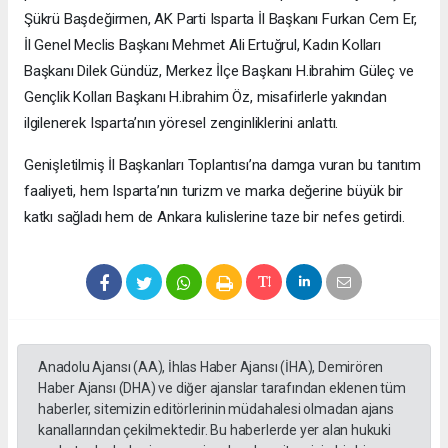
Şükrü Başdeğirmen, AK Parti Isparta İl Başkanı Furkan Cem Er,
İl Genel Meclis Başkanı Mehmet Ali Ertuğrul, Kadın Kolları
Başkanı Dilek Gündüz, Merkez İlçe Başkanı H.ibrahim Güleç ve
Gençlik Kolları Başkanı H.ibrahim Öz, misafirlerle yakından
ilgilenerek Isparta’nın yöresel zenginliklerini anlattı.
​Genişletilmiş İl Başkanları Toplantısı’na damga vuran bu tanıtım
faaliyeti, hem Isparta’nın turizm ve marka değerine büyük bir
katkı sağladı hem de Ankara kulislerine taze bir nefes getirdi.
Anadolu Ajansı (AA), İhlas Haber Ajansı (İHA), Demirören
Haber Ajansı (DHA) ve diğer ajanslar tarafından eklenen tüm
haberler, sitemizin editörlerinin müdahalesi olmadan ajans
kanallarından çekilmektedir. Bu haberlerde yer alan hukuki