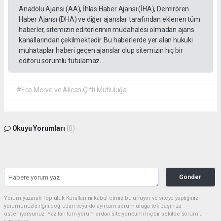
Anadolu Ajansı (AA), İhlas Haber Ajansı (İHA), Demirören
Haber Ajansı (DHA) ve diğer ajanslar tarafından eklenen tüm
haberler, sitemizin editörlerinin müdahalesi olmadan ajans
kanallarından çekilmektedir. Bu haberlerde yer alan hukuki
muhataplar haberi geçen ajanslar olup sitemizin hiç bir
editörü sorumlu tutulamaz...
#Ece Merve ve Alican Çifti Mutluluğa
Okuyu Yorumları
(0)
Gonder
Yorum yazarak Topluluk Kuralları’nı kabul etmiş bulunuyor ve siteye yaptığınız
yorumunuzla ilgili doğrudan veya dolaylı tüm sorumluluğu tek başınıza
üstleniyorsunuz. Yazılan tüm yorumlardan site yönetimi hiçbir şekilde sorumlu