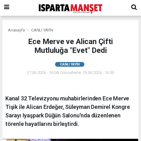
Anasayfa
CANLI YAYIN
Ece Merve ve Alican Çifti
Mutluluğa "Evet" Dedi
CANLI YAYIN
27.06.2026 - 16:08, Güncelleme: 29.06.2026 - 16:50
Kanal 32 Televizyonu muhabirlerinden Ece Merve
Tişik ile Alican Erdeğer, Süleyman Demirel Kongre
Sarayı Iyaşpark Düğün Salonu'nda düzenlenen
törenle hayatlarını birleştirdi.