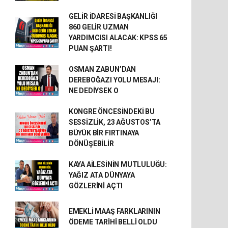
GELİR İDARESİ BAŞKANLIĞI
860 GELİR UZMAN
YARDIMCISI ALACAK: KPSS 65
PUAN ŞARTI!
OSMAN ZABUN’DAN
DEREBOĞAZI YOLU MESAJI:
NE DEDİYSEK O
KONGRE ÖNCESİNDEKİ BU
SESSİZLİK, 23 AĞUSTOS’TA
BÜYÜK BİR FIRTINAYA
DÖNÜŞEBİLİR
KAYA AİLESİNİN MUTLULUĞU:
YAĞIZ ATA DÜNYAYA
GÖZLERİNİ AÇTI
EMEKLİ MAAŞ FARKLARININ
ÖDEME TARİHİ BELLİ OLDU