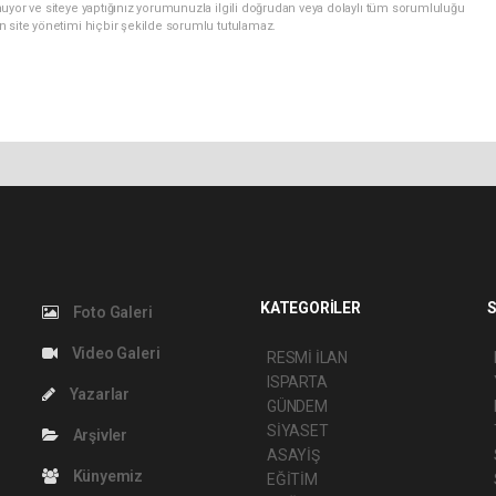
uyor ve siteye yaptığınız yorumunuzla ilgili doğrudan veya dolaylı tüm sorumluluğu
n site yönetimi hiçbir şekilde sorumlu tutulamaz.
KATEGORİLER
S
Foto Galeri
Video Galeri
RESMİ İLAN
ISPARTA
Yazarlar
GÜNDEM
SİYASET
Arşivler
ASAYİŞ
Künyemiz
EĞİTİM