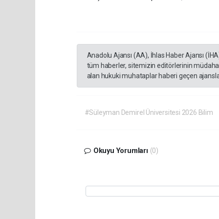
Anadolu Ajansı (AA), İhlas Haber Ajansı (İHA
tüm haberler, sitemizin editörlerinin müdaha
alan hukuki muhataplar haberi geçen ajanslar
#Süleyman Demirel Üniversitesi 2026 Bilim
Okuyu Yorumları
(0)