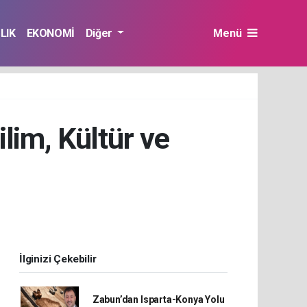
LIK
EKONOMİ
Diğer
Menü
lim, Kültür ve
İlginizi Çekebilir
Zabun’dan Isparta-Konya Yolu