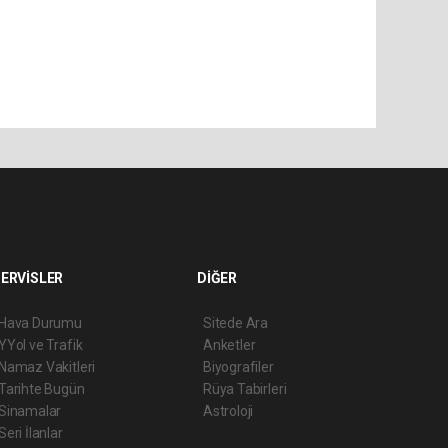
ERVİSLER
DİĞER
Hava Durumu
Sitede Ara
YYol ve Trafik
Anketler
Namaz Vakitleri
Biyografiler
Tarihte Bugün
Rüya Tabirleri
Sinamalar
Astroloji
Seri İlanlar