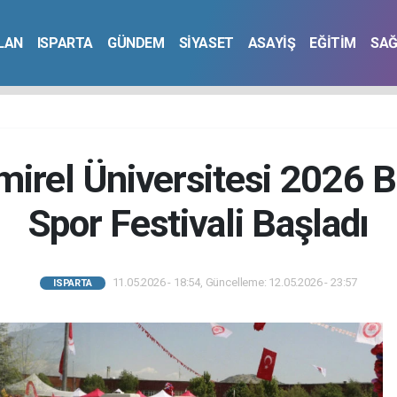
İLAN
ISPARTA
GÜNDEM
SİYASET
ASAYİŞ
EĞİTİM
SAĞ
rel Üniversitesi 2026 Bi
Spor Festivali Başladı
11.05.2026 - 18:54, Güncelleme: 12.05.2026 - 23:57
ISPARTA