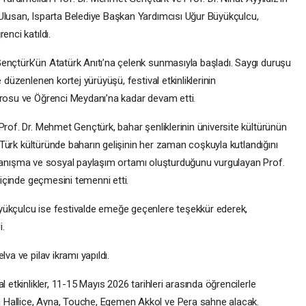
Ulusan, Isparta Belediye Başkan Yardımcısı Uğur Büyükçulcu,
enci katıldı.
ençtürk’ün Atatürk Anıtı’na çelenk sunmasıyla başladı. Saygı duruşu
 düzenlenen kortej yürüyüşü, festival etkinliklerinin
trosu ve Öğrenci Meydanı’na kadar devam etti.
Prof. Dr. Mehmet Gençtürk, bahar şenliklerinin üniversite kültürünün
k, Türk kültüründe baharın gelişinin her zaman coşkuyla kutlandığını
, dayanışma ve sosyal paylaşım ortamı oluşturduğunu vurgulayan Prof.
r içinde geçmesini temenni etti.
yükçulcu ise festivalde emeğe geçenlere teşekkür ederek,
i.
va ve pilav ikramı yapıldı.
l etkinlikler, 11-15 Mayıs 2026 tarihleri arasında öğrencilerle
 Hallice, Ayna, Touche, Egemen Akkol ve Pera sahne alacak.