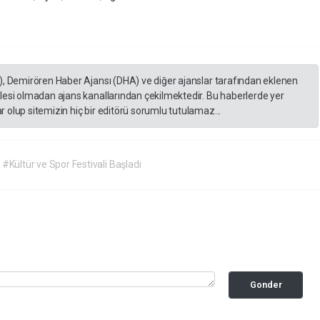
), Demirören Haber Ajansı (DHA) ve diğer ajanslar tarafından eklenen
lesi olmadan ajans kanallarından çekilmektedir. Bu haberlerde yer
 olup sitemizin hiç bir editörü sorumlu tutulamaz...
#Kültür ve Spor Festivali Başladı
Gonder