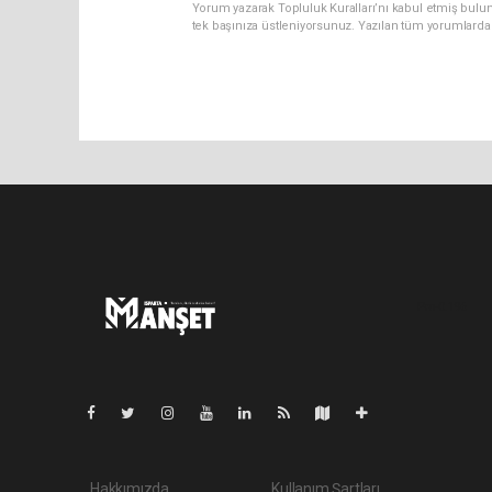
Yorum yazarak Topluluk Kuralları’nı kabul etmiş bulun
tek başınıza üstleniyorsunuz. Yazılan tüm yorumlarda
Pro-0.196
Hakkımızda
Kullanım Şartları