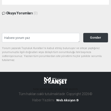
Okuyu Yorumları
(0)
Gonder
Yorum yazarak Topluluk Kuralları’nı kabul etmiş bulunuyor ve siteye yaptığınız
yorumunuzla ilgili doğrudan veya dolaylı tüm sorumluluğu tek başınıza
üstleniyorsunuz. Yazılan tüm yorumlardan site yönetimi hiçbir şekilde sorumlu
tutulamaz.
haber paketi
haber scripti
haber yazılımı
Tüm hakları saklı tutulmaktadır. Copyright 2026©
Haber Yazılımı :
Web Aksiyon ®