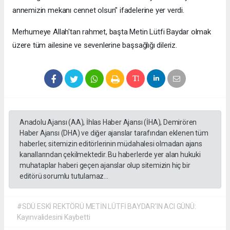
annemizin mekanı cennet olsun" ifadelerine yer verdi.
Merhumeye Allah'tan rahmet, başta Metin Lütfi Baydar olmak
üzere tüm ailesine ve sevenlerine başsağlığı dileriz.
Anadolu Ajansı (AA), İhlas Haber Ajansı (İHA), Demirören
Haber Ajansı (DHA) ve diğer ajanslar tarafından eklenen tüm
haberler, sitemizin editörlerinin müdahalesi olmadan ajans
kanallarından çekilmektedir. Bu haberlerde yer alan hukuki
muhataplar haberi geçen ajanslar olup sitemizin hiç bir
editörü sorumlu tutulamaz...
#SDÜ ESKİ REKTÖRÜ METİN LÜTFİ BAYDAR'IN ACI GÜNÜ:
Kayınvalidesini Kaybetti