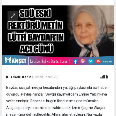
Erkek
|
Kadın
(Haberi Sesli Oku)
Baydar, sosyal medya hesabından yaptığı paylaşımla acı haberi
duyurdu. Paylaşımında, "Sevgili kayınvalidem Emine Yalçınkaya
vefat etmiştir. Cenazesi bugün ikindi namazına müteakip
Alaçatı pazaryeri camiinden kaldırılacak. İzmir Çeşme Alaçatı
mezarlığına defnedilecektir. Allah rahmet eylesin. Nur yüzlü