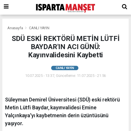
Anasayfa
CANLI YAYIN
SDÜ ESKİ REKTÖRÜ METİN LÜTFİ
BAYDAR'IN ACI GÜNÜ:
Kayınvalidesini Kaybetti
CANLI YAYIN
10.07.2025 - 13:37, Güncelleme: 11.07.2025 - 21:56
Süleyman Demirel Üniversitesi (SDÜ) eski rektörü
Metin Lütfi Baydar, kayınvalidesi Emine
Yalçınkaya'yı kaybetmenin derin üzüntüsünü
yaşıyor.