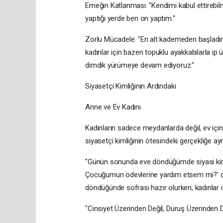
​Emeğin Katlanması: "Kendimi kabul ettirebil
yaptığı yerde ben on yaptım."
​Zorlu Mücadele: "En alt kademeden başladı
kadınlar için bazen topuklu ayakkabılarla 
dimdik yürümeye devam ediyoruz."
​Siyasetçi Kimliğinin Ardındaki
Anne ve Ev Kadını
​Kadınların sadece meydanlarda değil, ev için
siyasetçi kimliğinin ötesindeki gerçekliğe ayn
​"Günün sonunda eve döndüğümde siyasi kim
Çocuğumun ödevlerine yardım etsem mi?’ di
döndüğünde sofrası hazır olurken, kadınlar ü
​"Cinsiyet Üzerinden Değil, Duruş Üzerinden D