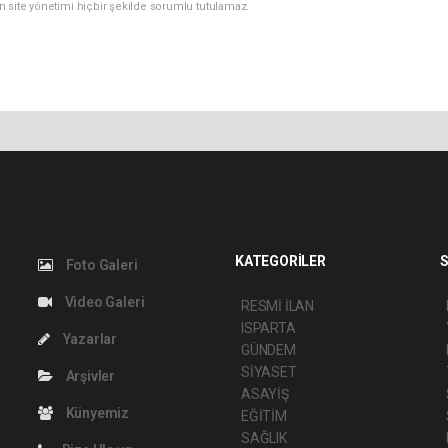
n site yönetimi hiçbir şekilde sorumlu tutulamaz.
KATEGORİLER
S
Foto Galeri
Video Galeri
RESMİ İLAN
ISPARTA
Yazarlar
GÜNDEM
SİYASET
Arşivler
ASAYİŞ
Künyemiz
EĞİTİM
SAĞLIK