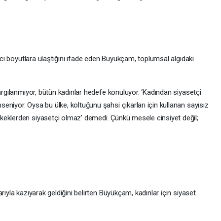
itici boyutlara ulaştığını ifade eden Büyükçam, toplumsal algıdaki
yargılanmıyor, bütün kadınlar hedefe konuluyor. ‘Kadından siyasetçi
niyor. Oysa bu ülke, koltuğunu şahsi çıkarları için kullanan sayısız
keklerden siyasetçi olmaz’ demedi. Çünkü mesele cinsiyet değil;
rıyla kazıyarak geldiğini belirten Büyükçam, kadınlar için siyaset