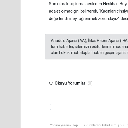
​Son olarak topluma seslenen Neslihan Büyü
adalet olmadığını belirterek, "Kadınları cins
değerlendirmeyi öğrenmek zorundayız" ded
Anadolu Ajansı (AA), İhlas Haber Ajansı (İHA
tüm haberler, sitemizin editörlerinin müdaha
alan hukuki muhataplar haberi geçen ajanslar
Okuyu Yorumları
(0)
Yorum yazarak Topluluk Kuralları’nı kabul etmiş bulun