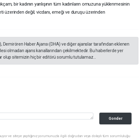
kçam, bir kadının yanlışının tüm kadınların omuzuna yüklenmesinin
iyeti üzerinden değil; vicdanı, emeği ve duruşu üzerinden
i
), Demirören Haber Ajansı (DHA) ve diğer ajanslar tarafından eklenen
lesi olmadan ajans kanallarından çekilmektedir. Bu haberlerde yer
 olup sitemizin hiç bir editörü sorumlu tutulamaz...
Gonder
uyor ve siteye yaptığınız yorumunuzla ilgili doğrudan veya dolaylı tüm sorumluluğu