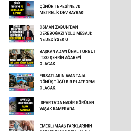
ÇÜNÜR TEPESİ’NE 70
METRELİK DEV BAYRAK!
OSMAN ZABUN’DAN
DEREBOĞAZI YOLU MESAJI:
NE DEDİYSEK O
BAŞKAN ADAYI ÜNAL TURGUT
ITSO ŞEHRİN AĞABEYİ
OLACAK
FIRSATLARIN AVANTAJA
DÖNÜŞTÜĞÜ BİR PLATFORM
OLACAK.
ISPARTA'DA NADİR GÖRÜLEN
VAŞAK KAMERADA
EMEKLİ MAAŞ FARKLARININ