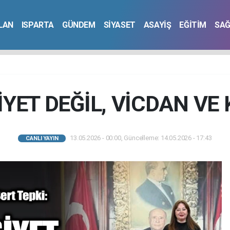
İLAN
ISPARTA
GÜNDEM
SİYASET
ASAYİŞ
EĞİTİM
SAĞ
İYET DEĞİL, VİCDAN VE
13.05.2026 - 00:00, Güncelleme: 14.05.2026 - 17:43
CANLI YAYIN