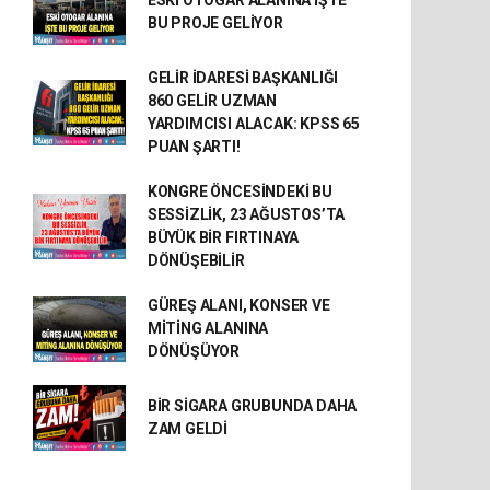
ESKİ OTOGAR ALANINA İŞTE
BU PROJE GELİYOR
GELİR İDARESİ BAŞKANLIĞI
860 GELİR UZMAN
YARDIMCISI ALACAK: KPSS 65
PUAN ŞARTI!
KONGRE ÖNCESİNDEKİ BU
SESSİZLİK, 23 AĞUSTOS’TA
BÜYÜK BİR FIRTINAYA
DÖNÜŞEBİLİR
GÜREŞ ALANI, KONSER VE
MİTİNG ALANINA
DÖNÜŞÜYOR
BİR SİGARA GRUBUNDA DAHA
ZAM GELDİ