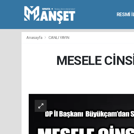
RESMİ 
Anasayfa
CANLI YAYIN
MESELE CİNS