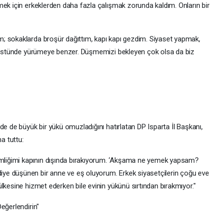
mek için erkeklerden daha fazla çalışmak zorunda kaldım. Onların bir
m; sokaklarda broşür dağıttım, kapı kapı gezdim. Siyaset yapmak,
ip üstünde yürümeye benzer. Düşmemizi bekleyen çok olsa da biz
de de büyük bir yükü omuzladığını hatırlatan DP Isparta İl Başkanı,
a tuttu:
liğimi kapının dışında bırakıyorum. ‘Akşama ne yemek yapsam?
ye düşünen bir anne ve eş oluyorum. Erkek siyasetçilerin çoğu eve
lkesine hizmet ederken bile evinin yükünü sırtından bırakmıyor."
eğerlendirin"