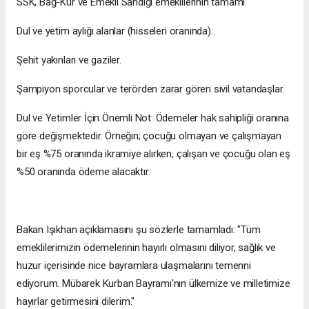
​SSK, Bağ-Kur ve Emekli Sandığı emeklilerinin tamamı.
​Dul ve yetim aylığı alanlar (hisseleri oranında).
​Şehit yakınları ve gaziler.
​Şampiyon sporcular ve terörden zarar gören sivil vatandaşlar.
​Dul ve Yetimler İçin Önemli Not: Ödemeler hak sahipliği oranına
göre değişmektedir. Örneğin; çocuğu olmayan ve çalışmayan
bir eş %75 oranında ikramiye alırken, çalışan ve çocuğu olan eş
%50 oranında ödeme alacaktır.
​Bakan Işıkhan açıklamasını şu sözlerle tamamladı: "Tüm
emeklilerimizin ödemelerinin hayırlı olmasını diliyor, sağlık ve
huzur içerisinde nice bayramlara ulaşmalarını temenni
ediyorum. Mübarek Kurban Bayramı'nın ülkemize ve milletimize
hayırlar getirmesini dilerim."