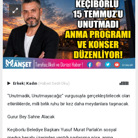
Erkek
|
Kadın
(Haberi Sesli Oku)
​"Unutmadık, Unutmayacağız" vurgusuyla gerçekleştirilecek olan
etkinliklerde, milli birlik ruhu bir kez daha meydanlara taşınacak.
​Gurur Bey Sahne Alacak
​Keçiborlu Belediye Başkanı Yusuf Murat Parlak’ın sosyal
medya hesabı üzerinden yaptığı paylaşıma göre, anma