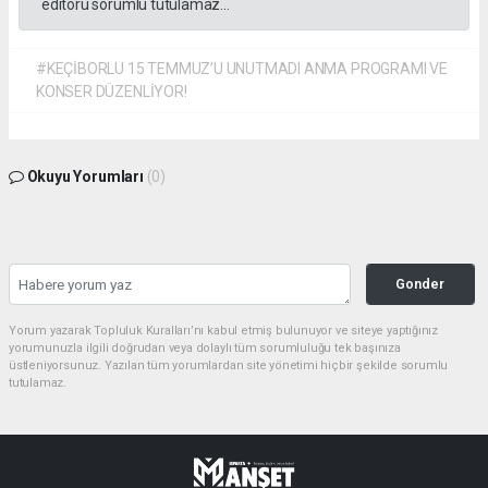
editörü sorumlu tutulamaz...
#KEÇİBORLU 15 TEMMUZ’U UNUTMADI ANMA PROGRAMI VE
KONSER DÜZENLİYOR!
Okuyu Yorumları
(0)
Gonder
Yorum yazarak Topluluk Kuralları’nı kabul etmiş bulunuyor ve siteye yaptığınız
yorumunuzla ilgili doğrudan veya dolaylı tüm sorumluluğu tek başınıza
üstleniyorsunuz. Yazılan tüm yorumlardan site yönetimi hiçbir şekilde sorumlu
tutulamaz.