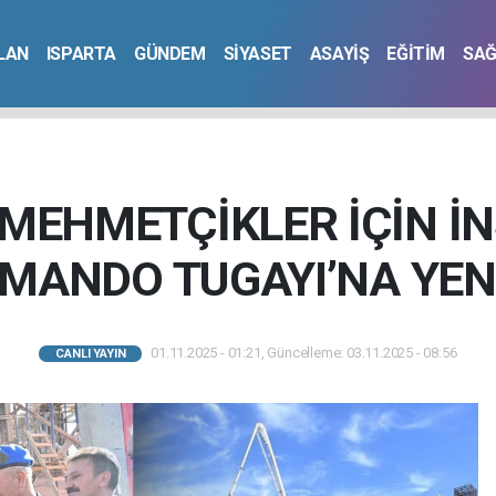
İLAN
ISPARTA
GÜNDEM
SİYASET
ASAYİŞ
EĞİTİM
SAĞ
EHMETÇİKLER İÇİN İNŞ
OMANDO TUGAYI’NA YEN
01.11.2025 - 01:21, Güncelleme: 03.11.2025 - 08:56
CANLI YAYIN