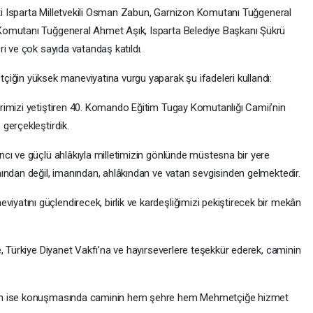
arti Isparta Milletvekili Osman Zabun, Garnizon Komutanı Tuğgeneral
Komutanı Tuğgeneral Ahmet Aşık, Isparta Belediye Başkanı Şükrü
i ve çok sayıda vatandaş katıldı.
iğin yüksek maneviyatına vurgu yaparak şu ifadeleri kullandı:
imizi yetiştiren 40. Komando Eğitim Tugay Komutanlığı Camii’nin
gerçekleştirdik.
ı ve güçlü ahlâkıyla milletimizin gönlünde müstesna bir yere
ından değil, imanından, ahlâkından ve vatan sevgisinden gelmektedir.
tını güçlendirecek, birlik ve kardeşliğimizi pekiştirecek bir mekân
, Türkiye Diyanet Vakfı’na ve hayırseverlere teşekkür ederek, caminin
men ise konuşmasında caminin hem şehre hem Mehmetçiğe hizmet