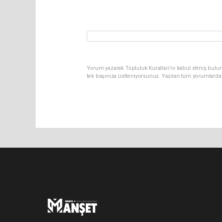
Yorum yazarak Topluluk Kuralları’nı kabul etmiş bulun
tek başınıza üstleniyorsunuz. Yazılan tüm yorumlarda
Pro-0.042