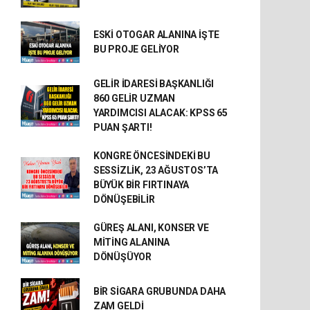
ESKİ OTOGAR ALANINA İŞTE
BU PROJE GELİYOR
GELİR İDARESİ BAŞKANLIĞI
860 GELİR UZMAN
YARDIMCISI ALACAK: KPSS 65
PUAN ŞARTI!
KONGRE ÖNCESİNDEKİ BU
SESSİZLİK, 23 AĞUSTOS’TA
BÜYÜK BİR FIRTINAYA
DÖNÜŞEBİLİR
GÜREŞ ALANI, KONSER VE
MİTİNG ALANINA
DÖNÜŞÜYOR
BİR SİGARA GRUBUNDA DAHA
ZAM GELDİ