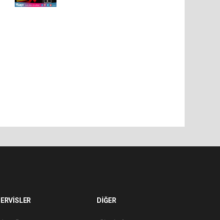
ERVİSLER
DİĞER