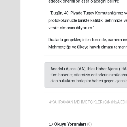
edecek önemli bir eser olacağını belirtti:
“Bugün, 40. Piyade Tugay Komutanlığımız yer
protokolümüzle birlikte katıldık. Şehrimize
vesile olmasını diliyorum.”
Dualarla gerçekleştirilen törende, caminin inş
Mehmetçiğe ve ülkeye hayırlı olması temenn
Anadolu Ajansı (AA), İhlas Haber Ajansı (İHA
tüm haberler, sitemizin editörlerinin müdaha
alan hukuki muhataplar haberi geçen ajanslar
#KAHRAMAN MEHMETÇİKLER İÇİN İNŞA EDİL
Okuyu Yorumları
(0)