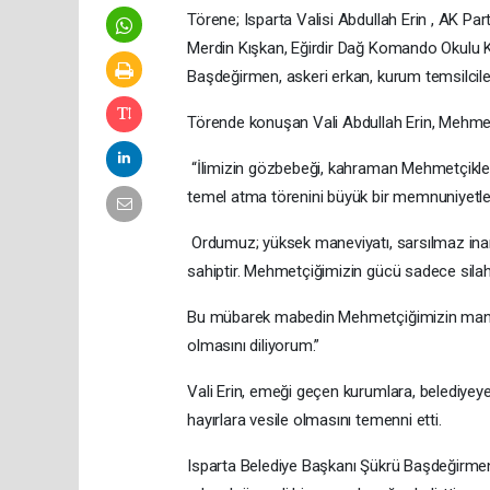
Törene; Isparta Valisi Abdullah Erin , AK P
Merdin Kışkan, Eğirdir Dağ Komando Okulu 
Başdeğirmen, askeri erkan, kurum temsilciler
Törende konuşan Vali Abdullah Erin, Mehmetç
“İlimizin gözbebeği, kahraman Mehmetçikler
temel atma törenini büyük bir memnuniyetle 
Ordumuz; yüksek maneviyatı, sarsılmaz inanc
sahiptir. Mehmetçiğimizin gücü sadece silah
Bu mübarek mabedin Mehmetçiğimizin maneviya
olmasını diliyorum.”
Vali Erin, emeği geçen kurumlara, belediyeye
hayırlara vesile olmasını temenni etti.
Isparta Belediye Başkanı Şükrü Başdeğir