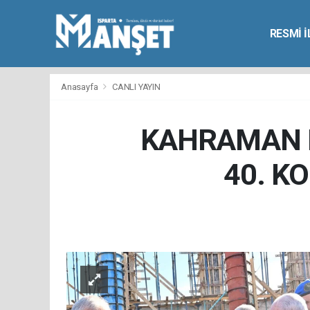
RESMİ 
Anasayfa
CANLI YAYIN
KAHRAMAN M
40. K