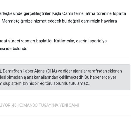
leşkesinde gerçekleştirilen Kışla Camii temel atma törenine Isparta
 ve Mehmetçiğimize hizmet edecek bu değerli camimizin hayırlara
aat süreci resmen başlatıldı. Katılımcılar, eserin Isparta’ya,
isinde bulundu.
), Demirören Haber Ajansı (DHA) ve diğer ajanslar tarafından eklenen
lesi olmadan ajans kanallarından çekilmektedir. Bu haberlerde yer
 olup sitemizin hiç bir editörü sorumlu tutulamaz...
İYOR: 40. KOMANDO TUGAYI’NA YENİ CAMİ