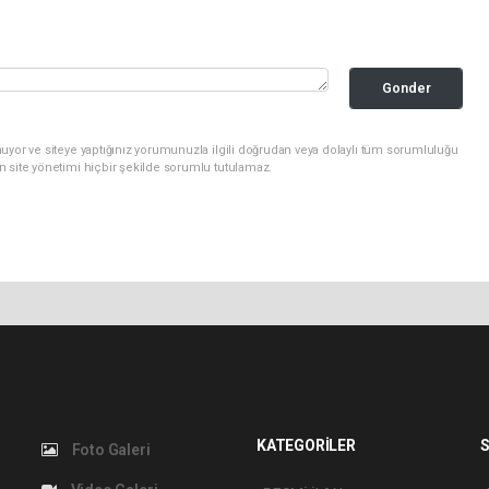
Gonder
uyor ve siteye yaptığınız yorumunuzla ilgili doğrudan veya dolaylı tüm sorumluluğu
n site yönetimi hiçbir şekilde sorumlu tutulamaz.
KATEGORİLER
S
Foto Galeri