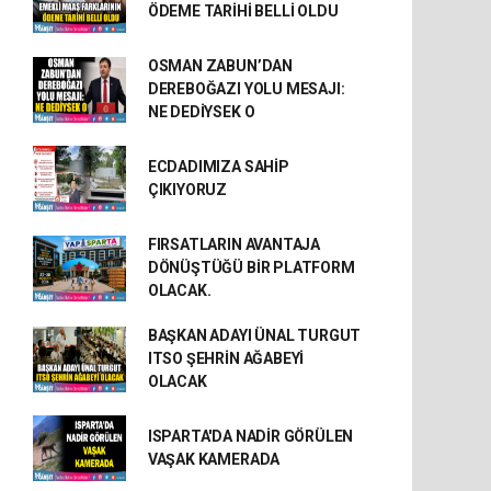
ÖDEME TARİHİ BELLİ OLDU
OSMAN ZABUN’DAN
DEREBOĞAZI YOLU MESAJI:
NE DEDİYSEK O
ECDADIMIZA SAHİP
ÇIKIYORUZ
FIRSATLARIN AVANTAJA
DÖNÜŞTÜĞÜ BİR PLATFORM
OLACAK.
BAŞKAN ADAYI ÜNAL TURGUT
ITSO ŞEHRİN AĞABEYİ
OLACAK
ISPARTA'DA NADİR GÖRÜLEN
VAŞAK KAMERADA