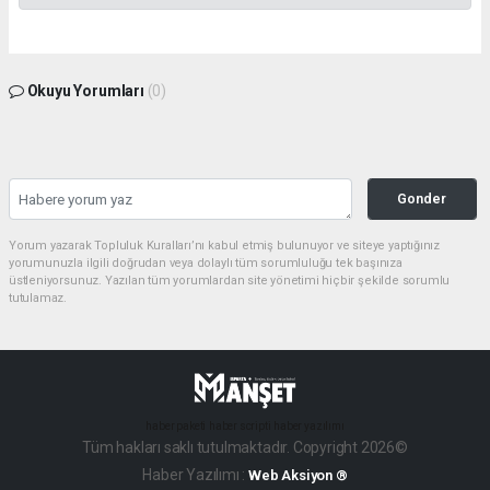
Okuyu Yorumları
(0)
Gonder
Yorum yazarak Topluluk Kuralları’nı kabul etmiş bulunuyor ve siteye yaptığınız
yorumunuzla ilgili doğrudan veya dolaylı tüm sorumluluğu tek başınıza
üstleniyorsunuz. Yazılan tüm yorumlardan site yönetimi hiçbir şekilde sorumlu
tutulamaz.
haber paketi
haber scripti
haber yazılımı
Tüm hakları saklı tutulmaktadır. Copyright 2026©
Haber Yazılımı :
Web Aksiyon ®