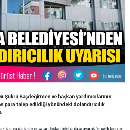
anı Şükrü Başdeğirmen ve başkan yardımcılarının
n para talep edildiği yönündeki dolandırıcılık
.
iz kişi ya da kişilerin vatandaşları telefonla arayarak “engelli bireyler