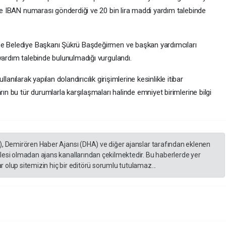
yle IBAN numarası gönderdiği ve 20 bin lira maddi yardım talebinde
se Belediye Başkanı Şükrü Başdeğirmen ve başkan yardımcıları
yardım talebinde bulunulmadığı vurgulandı.
ullanılarak yapılan dolandırıcılık girişimlerine kesinlikle itibar
rın bu tür durumlarla karşılaşmaları halinde emniyet birimlerine bilgi
), Demirören Haber Ajansı (DHA) ve diğer ajanslar tarafından eklenen
lesi olmadan ajans kanallarından çekilmektedir. Bu haberlerde yer
 olup sitemizin hiç bir editörü sorumlu tutulamaz...