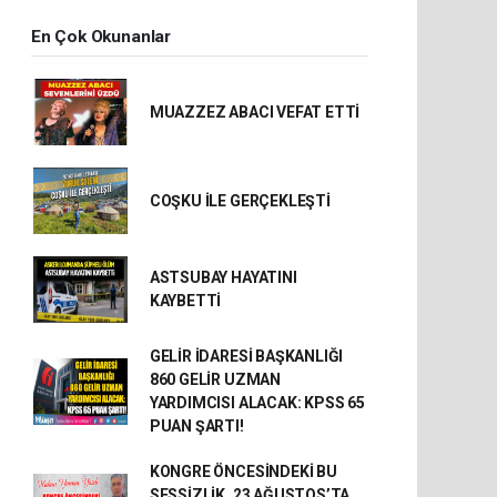
En Çok Okunanlar
MUAZZEZ ABACI VEFAT ETTİ
COŞKU İLE GERÇEKLEŞTİ
ASTSUBAY HAYATINI
KAYBETTİ
GELİR İDARESİ BAŞKANLIĞI
860 GELİR UZMAN
YARDIMCISI ALACAK: KPSS 65
PUAN ŞARTI!
KONGRE ÖNCESİNDEKİ BU
SESSİZLİK, 23 AĞUSTOS’TA