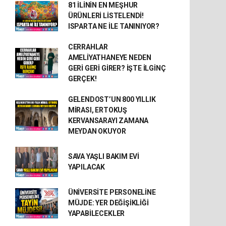
81 İLİNİN EN MEŞHUR
ÜRÜNLERİ LİSTELENDİ!
ISPARTA NE İLE TANINIYOR?
CERRAHLAR
AMELİYATHANEYE NEDEN
GERİ GERİ GİRER? İŞTE İLGİNÇ
GERÇEK!
GELENDOST’UN 800 YILLIK
MİRASI, ERTOKUŞ
KERVANSARAYI ZAMANA
MEYDAN OKUYOR
SAVA YAŞLI BAKIM EVİ
YAPILACAK
ÜNİVERSİTE PERSONELİNE
MÜJDE: YER DEĞİŞİKLİĞİ
YAPABİLECEKLER