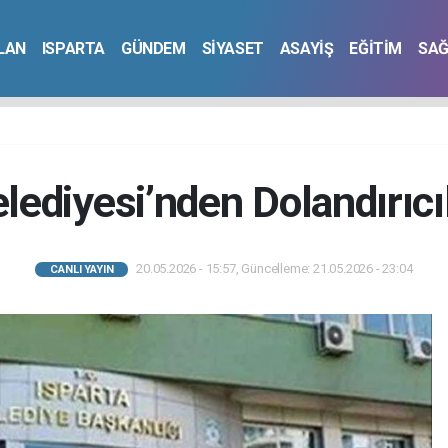
İLAN
ISPARTA
GÜNDEM
SİYASET
ASAYİŞ
EĞİTİM
SAĞ
lediyesi’nden Dolandırıcı
20.05.2026 - 15:57, Güncelleme: 21.05.2026 - 23:04
CANLI YAYIN