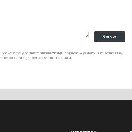
Gonder
uyor ve siteye yaptığınız yorumunuzla ilgili doğrudan veya dolaylı tüm sorumluluğu
n site yönetimi hiçbir şekilde sorumlu tutulamaz.