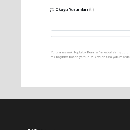
Okuyu Yorumları
(0)
Yorum yazarak Topluluk Kuralları’nı kabul etmiş bulun
tek başınıza üstleniyorsunuz. Yazılan tüm yorumlarda