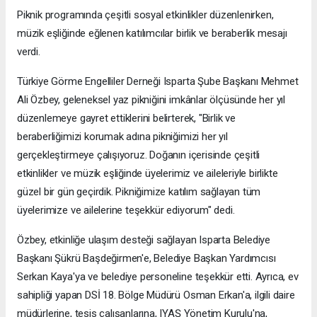
Piknik programında çeşitli sosyal etkinlikler düzenlenirken,
müzik eşliğinde eğlenen katılımcılar birlik ve beraberlik mesajı
verdi.
Türkiye Görme Engelliler Derneği Isparta Şube Başkanı Mehmet
Ali Özbey, geleneksel yaz pikniğini imkânlar ölçüsünde her yıl
düzenlemeye gayret ettiklerini belirterek, "Birlik ve
beraberliğimizi korumak adına pikniğimizi her yıl
gerçekleştirmeye çalışıyoruz. Doğanın içerisinde çeşitli
etkinlikler ve müzik eşliğinde üyelerimiz ve aileleriyle birlikte
güzel bir gün geçirdik. Pikniğimize katılım sağlayan tüm
üyelerimize ve ailelerine teşekkür ediyorum" dedi.
Özbey, etkinliğe ulaşım desteği sağlayan Isparta Belediye
Başkanı Şükrü Başdeğirmen'e, Belediye Başkan Yardımcısı
Serkan Kaya'ya ve belediye personeline teşekkür etti. Ayrıca, ev
sahipliği yapan DSİ 18. Bölge Müdürü Osman Erkan'a, ilgili daire
müdürlerine, tesis çalışanlarına, IYAŞ Yönetim Kurulu'na,