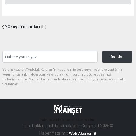
Okuyu Yorumları
(0)
Gonder
Yorum yazarak Topluluk Kuralları’nı kabul etmiş bulunuyor ve siteye yaptığınız
yorumunuzla ilgili doğrudan veya dolaylı tüm sorumluluğu tek başınıza
üstleniyorsunuz. Yazılan tüm yorumlardan site yönetimi hiçbir şekilde sorumlu
tutulamaz.
haber paketi
haber scripti
haber yazılımı
Tüm hakları saklı tutulmaktadır. Copyright 2026©
Haber Yazılımı :
Web Aksiyon ®