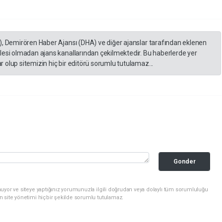
), Demirören Haber Ajansı (DHA) ve diğer ajanslar tarafından eklenen
lesi olmadan ajans kanallarından çekilmektedir. Bu haberlerde yer
 olup sitemizin hiç bir editörü sorumlu tutulamaz...
Gonder
uyor ve siteye yaptığınız yorumunuzla ilgili doğrudan veya dolaylı tüm sorumluluğu
n site yönetimi hiçbir şekilde sorumlu tutulamaz.