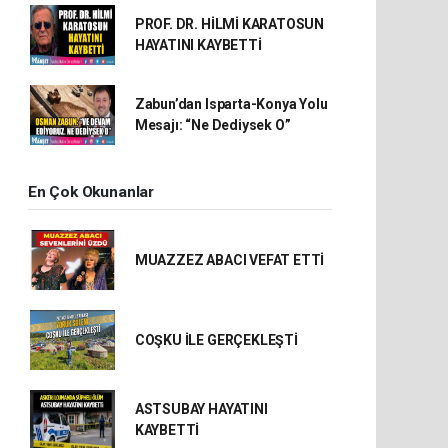
PROF. DR. HİLMİ KARATOSUN
HAYATINI KAYBETTİ
Zabun’dan Isparta-Konya Yolu
Mesajı: “Ne Dediysek O”
En Çok Okunanlar
MUAZZEZ ABACI VEFAT ETTİ
COŞKU İLE GERÇEKLEŞTİ
ASTSUBAY HAYATINI
KAYBETTİ