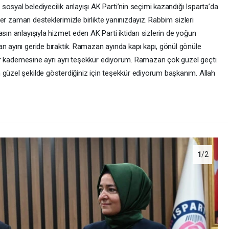
osyal belediyecilik anlayışı AK Parti’nin seçimi kazandığı Isparta’da
. Her zaman desteklerimizle birlikte yanınızdayız. Rabbim sizleri
sın anlayışıyla hizmet eden AK Parti iktidarı sizlerin de yoğun
n ayını geride bıraktık. Ramazan ayında kapı kapı, gönül gönüle
n her kademesine ayrı ayrı teşekkür ediyorum. Ramazan çok güzel geçti.
 güzel şekilde gösterdiğiniz için teşekkür ediyorum başkanım. Allah
1
/2