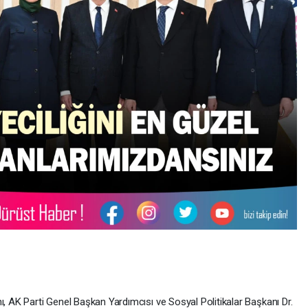
ı, AK Parti Genel Başkan Yardımcısı ve Sosyal Politikalar Başkanı Dr.