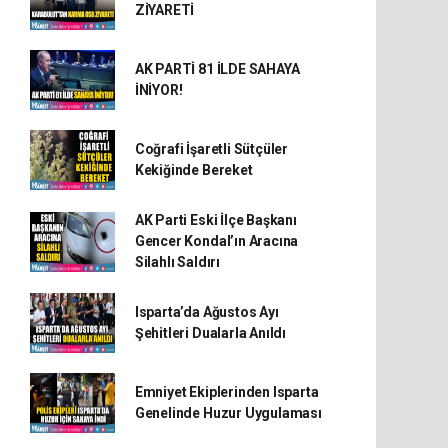
ZİYARETİ
AK PARTİ 81 İLDE SAHAYA
İNİYOR!
Coğrafi İşaretli Sütçüler
Kekiğinde Bereket
AK Parti Eski İlçe Başkanı
Gencer Kondal’ın Aracına
Silahlı Saldırı
Isparta’da Ağustos Ayı
Şehitleri Dualarla Anıldı
Emniyet Ekiplerinden Isparta
Genelinde Huzur Uygulaması