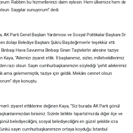
rum. Rabbim bu hizmetlerinizi daim eylesin. Hem ülkemize hem de
lsun. Saygılar sunuyorum” dedi.
ı, AK Parti Genel Başkan Yardımcısı ve Sosyal Politikalar Başkanı Dr.
en dolayı Belediye Başkanı Şükrü Başdeğirmen’e teşekkür etti.
 Binbaşı Hava Savunma Binbaşı Sinan Taştekin’in ailesine taziye
 Kaya, “Ailemizi ziyaret ettik. İl başkanımız, sizler, milletvekillerimiz
zden razı olsun. Sayın cumhurbaşkanımızın söylediği ‘şehit ailelerimiz
k ama gelememiştik, taziye için geldik. Mekânı cennet olsun.
yorum” diye konuştu.
en’i ziyaret ettiklerine değinen Kaya, “Siz burada AK Parti gönül
aşkanlarımızdan birisiniz. Sizinle birlikte Isparta’mızda diğer ilçe ve
nül belediyeciliğini, sosyal belediyeciliğini en güzel şekilde icra
Çünkü sayın cumhurbaşkanımızın ortaya koyduğu İstanbul