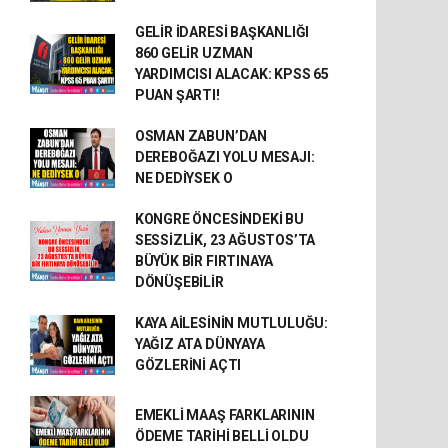
GELİR İDARESİ BAŞKANLIĞI
860 GELİR UZMAN
YARDIMCISI ALACAK: KPSS 65
PUAN ŞARTI!
OSMAN ZABUN’DAN
DEREBOĞAZI YOLU MESAJI:
NE DEDİYSEK O
KONGRE ÖNCESİNDEKİ BU
SESSİZLİK, 23 AĞUSTOS’TA
BÜYÜK BİR FIRTINAYA
DÖNÜŞEBİLİR
KAYA AİLESİNİN MUTLULUĞU:
YAĞIZ ATA DÜNYAYA
GÖZLERİNİ AÇTI
EMEKLİ MAAŞ FARKLARININ
ÖDEME TARİHİ BELLİ OLDU