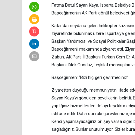
Fatma Betül Sayan Kaya, Isparta Belediye Ba
Başdeğirmen’in AK Parti gönül belediyeciliği
Katar’da meydana gelen helikopter kazasınd
ziyaretinde bulunmak üzere Isparta’ya gelen
Başkan Yardımcısı ve Sosyal Politikalar Baş
Başdeğirmen’i makamında ziyaret etti. Ziya
Zabun, AK Parti İl Başkanı Furkan Cem Er, AK
Başkanı Dilek Gündüz, teşkilat mensupları ve 
Başdeğirmen: “Bizi hiç geri çevirmediniz”
Ziyaretten duyduğu memnuniyetini ifade ed
Sayan Kaya’yı gönülden sevdiklerini belirtt
yaptığınız hizmetlerden dolayı teşekkür edi
istifade ettik. Daha sonraki görevleriniz içeri
Kendi yapamayacağınız bir şey varsa diğer bak
sağladığınız. Bunlar unutulmuyor. Sizler bura