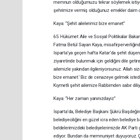
memnun olduğumuzu tekrar söylemek istiyo
şehrimize vermiş olduğunuz emekler daim o
Kaya: “Şehit ailelerimiz bize emanet”
65. Hükümet Aile ve Sosyal Politikalar Bakan
Fatma Betül Sayan Kaya, misafirperverliğind
Isparta’ya geçen hafta Katar’da şehit düşen
ziyaretinde bulunmak için geldiğini dile getiren
ailemizle yakından ilgileniyorsunuz. Allah si
bize emanet.’ Biz de cenazeye gelmek istedi
Kıymetli şehit ailemize Rabbimden sabır dili
Kaya: “Her zaman yanınızdayız”
Isparta’da, Belediye Başkanı Şükrü Başdeğirm
belediyeciliğini en güzel icra eden belediye b
beldelerimizdeki belediyelerimizde AK Parti gö
ediyor. Bundan da memnuniyet duyuyoruz. 