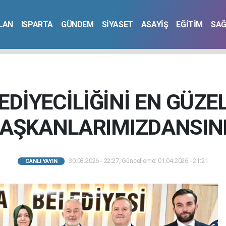
İLAN
ISPARTA
GÜNDEM
SİYASET
ASAYİŞ
EĞİTİM
SAĞ
DİYECİLİĞİNİ EN GÜZE
AŞKANLARIMIZDANSIN
30.03.2026 - 22:27, Güncelleme: 01.04.2026 - 21:21
CANLI YAYIN