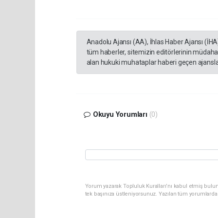
Anadolu Ajansı (AA), İhlas Haber Ajansı (İHA
tüm haberler, sitemizin editörlerinin müdaha
alan hukuki muhataplar haberi geçen ajanslar
Okuyu Yorumları
(0)
Yorum yazarak Topluluk Kuralları’nı kabul etmiş bulun
tek başınıza üstleniyorsunuz. Yazılan tüm yorumlarda