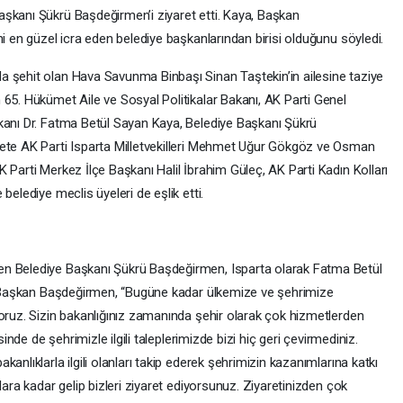
şkanı Şükrü Başdeğirmen’i ziyaret etti. Kaya, Başkan
ni en güzel icra eden belediye başkanlarından birisi olduğunu söyledi.
a şehit olan Hava Savunma Binbaşı Sinan Taştekin’in ailesine taziye
 65. Hükümet Aile ve Sosyal Politikalar Bakanı, AK Parti Genel
kanı Dr. Fatma Betül Sayan Kaya, Belediye Başkanı Şükrü
rete AK Parti Isparta Milletvekilleri Mehmet Uğur Gökgöz ve Osman
 Parti Merkez İlçe Başkanı Halil İbrahim Güleç, AK Parti Kadın Kolları
belediye meclis üyeleri de eşlik etti.
en Belediye Başkanı Şükrü Başdeğirmen, Isparta olarak Fatma Betül
i. Başkan Başdeğirmen, “Bugüne kadar ülkemize ve şehrimize
yoruz. Sizin bakanlığınız zamanında şehir olarak çok hizmetlerden
sinde de şehrimizle ilgili taleplerimizde bizi hiç geri çevirmediniz.
anlıklarla ilgili olanları takip ederek şehrimizin kazanımlarına katkı
lara kadar gelip bizleri ziyaret ediyorsunuz. Ziyaretinizden çok