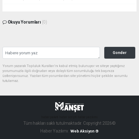
Okuyu Yorumları
(0)
Gonder
Yorum yazarak Topluluk Kuralları’nı kabul etmiş bulunuyor ve siteye yaptığınız
yorumunuzla ilgili doğrudan veya dolaylı tüm sorumluluğu tek başınıza
üstleniyorsunuz. Yazılan tüm yorumlardan site yönetimi hiçbir şekilde sorumlu
tutulamaz.
haber paketi
haber scripti
haber yazılımı
Tüm hakları saklı tutulmaktadır. Copyright 2026©
Haber Yazılımı :
Web Aksiyon ®