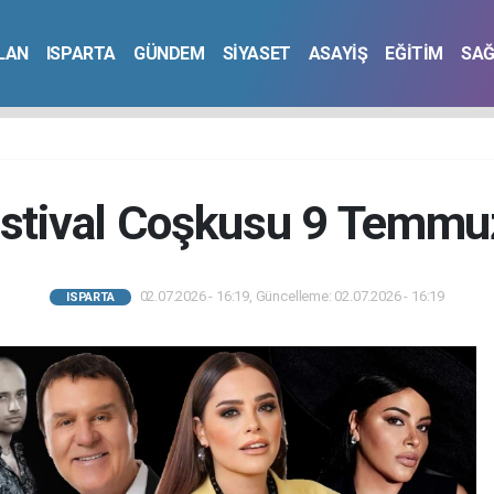
İLAN
ISPARTA
GÜNDEM
SİYASET
ASAYİŞ
EĞİTİM
SAĞ
Festival Coşkusu 9 Temmuz
02.07.2026 - 16:19, Güncelleme: 02.07.2026 - 16:19
ISPARTA