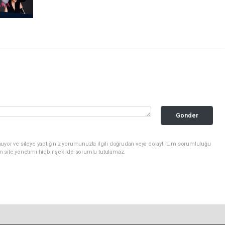
Gonder
uyor ve siteye yaptığınız yorumunuzla ilgili doğrudan veya dolaylı tüm sorumluluğu
n site yönetimi hiçbir şekilde sorumlu tutulamaz.