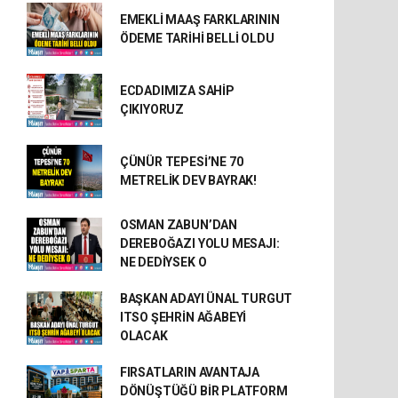
EMEKLİ MAAŞ FARKLARININ
ÖDEME TARİHİ BELLİ OLDU
ECDADIMIZA SAHİP
ÇIKIYORUZ
ÇÜNÜR TEPESİ’NE 70
METRELİK DEV BAYRAK!
OSMAN ZABUN’DAN
DEREBOĞAZI YOLU MESAJI:
NE DEDİYSEK O
BAŞKAN ADAYI ÜNAL TURGUT
ITSO ŞEHRİN AĞABEYİ
OLACAK
FIRSATLARIN AVANTAJA
DÖNÜŞTÜĞÜ BİR PLATFORM