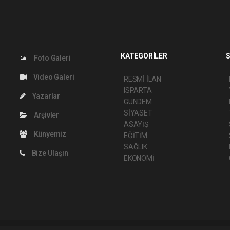
KATEGORİLER
S
Foto Galeri
Video Galeri
RESMİ İLAN
ISPARTA
Yazarlar
GÜNDEM
SİYASET
Arşivler
ASAYİŞ
Künyemiz
EĞİTİM
SAĞLIK
Bize Ulaşın
EKONOMİ