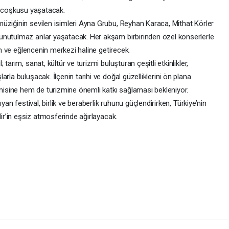
val coşkusu yaşatacak.
üziğinin sevilen isimleri Ayna Grubu, Reyhan Karaca, Mithat Körler
unutulmaz anlar yaşatacak. Her akşam birbirinden özel konserlerle
rün ve eğlencenin merkezi haline getirecek.
tarım, sanat, kültür ve turizmi buluşturan çeşitli etkinlikler,
rla buluşacak. İlçenin tarihi ve doğal güzelliklerini ön plana
sine hem de turizmine önemli katkı sağlaması bekleniyor.
yan festival, birlik ve beraberlik ruhunu güçlendirirken, Türkiye’nin
dir’in eşsiz atmosferinde ağırlayacak.