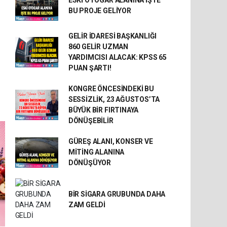
ESKİ OTOGAR ALANINA İŞTE
BU PROJE GELİYOR
GELİR İDARESİ BAŞKANLIĞI
860 GELİR UZMAN
YARDIMCISI ALACAK: KPSS 65
PUAN ŞARTI!
KONGRE ÖNCESİNDEKİ BU
SESSİZLİK, 23 AĞUSTOS’TA
BÜYÜK BİR FIRTINAYA
DÖNÜŞEBİLİR
GÜREŞ ALANI, KONSER VE
MİTİNG ALANINA
DÖNÜŞÜYOR
BİR SİGARA GRUBUNDA DAHA
ZAM GELDİ