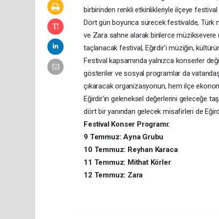
birbirinden renkli etkinlikleriyle ilçeye festi
Dört gün boyunca sürecek festivalde, Türk m
ve Zara sahne alarak binlerce müziksevere 
taçlanacak festival, Eğirdir’i müziğin, kültü
Festival kapsamında yalnızca konserler değil; 
gösteriler ve sosyal programlar da vatandaşla
çıkaracak organizasyonun, hem ilçe ekonomi
Eğirdir’in geleneksel değerlerini geleceğe taşı
dört bir yanından gelecek misafirleri de Eğir
Festival Konser Programı:
9 Temmuz: Ayna Grubu
10 Temmuz: Reyhan Karaca
11 Temmuz: Mithat Körler
12 Temmuz: Zara