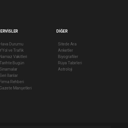
ERVİSLER
DİĞER
Hava Durumu
Sitede Ara
YYol ve Trafik
Anketler
Namaz Vakitleri
Biyografiler
Tarihte Bugün
Rüya Tabirleri
Sinamalar
Astroloji
Seri İlanlar
Firma Rehberi
Gazete Manşetleri