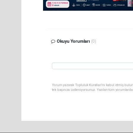
Okuyu Yorumları
(0)
Yorum yazarak Topluluk Kuralları’nı kabul etmiş bulun
tek başınıza üstleniyorsunuz. Yazılan tüm yorumlarda