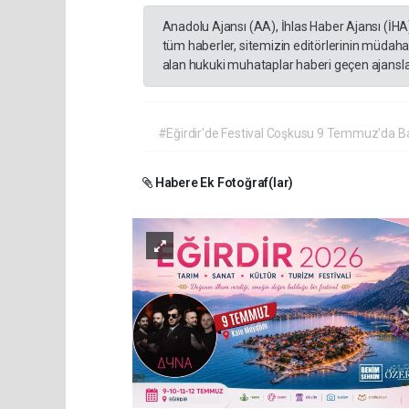
Anadolu Ajansı (AA), İhlas Haber Ajansı (İHA
tüm haberler, sitemizin editörlerinin müdaha
alan hukuki muhataplar haberi geçen ajanslar
#Eğirdir'de Festival Coşkusu 9 Temmuz'da Ba
Habere Ek Fotoğraf(lar)