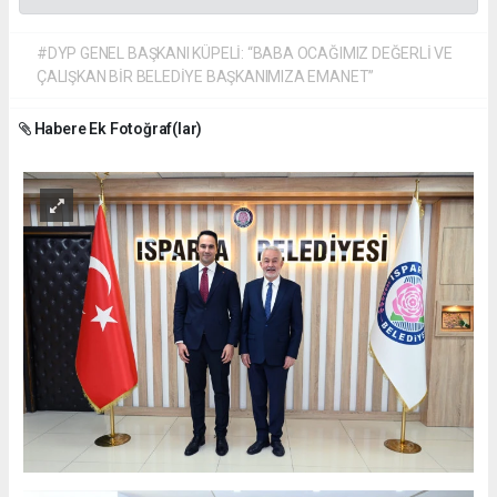
#DYP GENEL BAŞKANI KÜPELİ: “BABA OCAĞIMIZ DEĞERLİ VE
ÇALIŞKAN BİR BELEDİYE BAŞKANIMIZA EMANET”
Habere Ek Fotoğraf(lar)