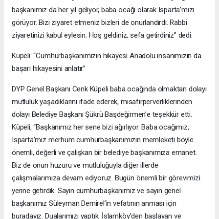
başkanımız da her yıl geliyor, baba ocağı olarak Isparta’mızı
görüyor. Bizi ziyaret etmeniz bizleri de onurlandırdı. Rabbi
ziyaretinizi kabul eylesin. Hoş geldiniz, sefa getirdiniz” dedi.
Küpeli: “Cumhurbaşkanımızın hikayesi Anadolu insanımızın da
başarı hikayesini anlatır”
DYP Genel Başkanı Cenk Küpeli baba ocağında olmaktan dolayı
mutluluk yaşadıklarını ifade ederek, misafirperverliklerinden
dolayı Belediye Başkanı Şükrü Başdeğirmen’e teşekkür etti.
Küpeli, “Başkanımız her sene bizi ağırlıyor. Baba ocağımız,
Isparta’mız merhum cumhurbaşkanımızın memleketi böyle
önemli, değerli ve çalışkan bir belediye başkanımıza emanet.
Biz de onun huzuru ve mutluluğuyla diğer illerde
çalışmalarımıza devam ediyoruz. Bugün önemli bir görevimizi
yerine getirdik. Sayın cumhurbaşkanımız ve sayın genel
başkanımız Süleyman Demirel’in vefatının anması için
buradayız. Dualarımızı yaptık. İslamköy’den başlayan ve