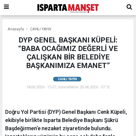
Anasayfa
CANLI YAYIN
DYP GENEL BAŞKANI KÜPELİ:
“BABA OCAĞIMIZ DEĞERLİ VE
ÇALIŞKAN BİR BELEDİYE
BAŞKANIMIZA EMANET”
CANLI YAYIN
18.06.2026 - 15:07, Güncelleme: 20.06.2026 - 07:12
Doğru Yol Partisi (DYP) Genel Başkanı Cenk Küpeli,
ekibiyle birlikte Isparta Belediye Başkanı Şükrü
Başdeğirmen’e nezaket ziyaretinde bulundu.