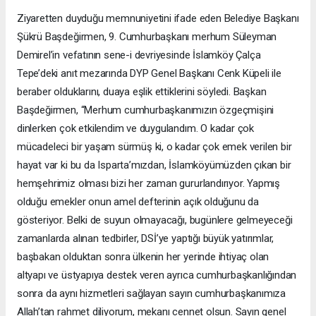
Ziyaretten duyduğu memnuniyetini ifade eden Belediye Başkanı
Şükrü Başdeğirmen, 9. Cumhurbaşkanı merhum Süleyman
Demirel’in vefatının sene-i devriyesinde İslamköy Çalça
Tepe’deki anıt mezarında DYP Genel Başkanı Cenk Küpeli ile
beraber olduklarını, duaya eşlik ettiklerini söyledi. Başkan
Başdeğirmen, “Merhum cumhurbaşkanımızın özgeçmişini
dinlerken çok etkilendim ve duygulandım. O kadar çok
mücadeleci bir yaşam sürmüş ki, o kadar çok emek verilen bir
hayat var ki bu da Isparta’mızdan, İslamköyümüzden çıkan bir
hemşehrimiz olması bizi her zaman gururlandırıyor. Yapmış
olduğu emekler onun amel defterinin açık olduğunu da
gösteriyor. Belki de suyun olmayacağı, bugünlere gelmeyeceği
zamanlarda alınan tedbirler, DSİ’ye yaptığı büyük yatırımlar,
başbakan olduktan sonra ülkenin her yerinde ihtiyaç olan
altyapı ve üstyapıya destek veren ayrıca cumhurbaşkanlığından
sonra da aynı hizmetleri sağlayan sayın cumhurbaşkanımıza
Allah’tan rahmet diliyorum, mekanı cennet olsun. Sayın genel