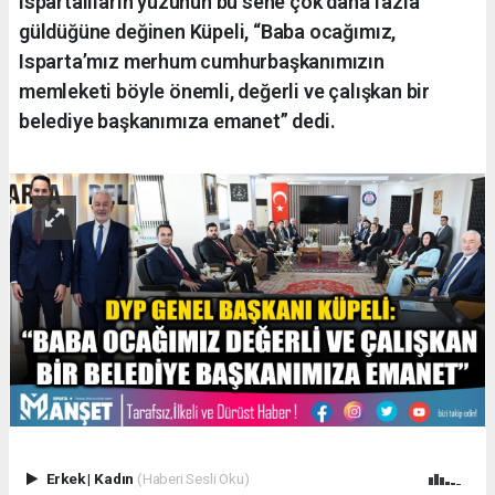
Ispartalıların yüzünün bu sene çok daha fazla
güldüğüne değinen Küpeli, “Baba ocağımız,
Isparta’mız merhum cumhurbaşkanımızın
memleketi böyle önemli, değerli ve çalışkan bir
belediye başkanımıza emanet” dedi.
Erkek
|
Kadın
(Haberi Sesli Oku)