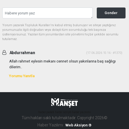
Gonder
Yorum yazarak Topluluk Kuralları’nı kabul etmiş bulunuyor ve siteye yaptığınız
yorumunuzla ilgili doğrudan veya dolaylı tüm sorumluluğu tek başınıza
üstleniyorsunuz. Yazılan tüm yorumlardan site yönetimi hiçbir şekilde sorumlu
tutulamaz.
Abdurrahman
(17.06.2026 15:16 - #1370)
Allah rahmet eylesin mekanı cennet olsun.yakınlarına baş sağlıgı
dilerim..
Yorumu Yanıtla
haber paketi
haber scripti
haber yazılımı
Tüm hakları saklı tutulmaktadır. Copyright 2026©
Haber Yazılımı :
Web Aksiyon ®