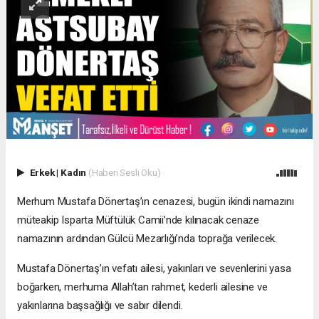
Erkek
|
Kadın
(Haberi Sesli Oku)
Merhum Mustafa Dönertaş’ın cenazesi, bugün ikindi namazını
müteakip Isparta Müftülük Camii’nde kılınacak cenaze
namazının ardından Gülcü Mezarlığı’nda toprağa verilecek.
Mustafa Dönertaş’ın vefatı ailesi, yakınları ve sevenlerini yasa
boğarken, merhuma Allah’tan rahmet, kederli ailesine ve
yakınlarına başsağlığı ve sabır dilendi.