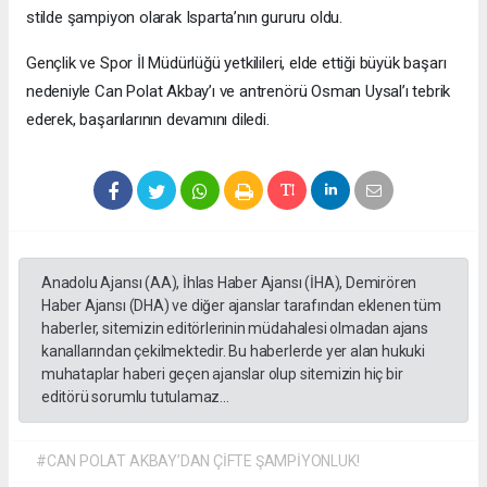
stilde şampiyon olarak Isparta’nın gururu oldu.
Gençlik ve Spor İl Müdürlüğü yetkilileri, elde ettiği büyük başarı
nedeniyle Can Polat Akbay’ı ve antrenörü Osman Uysal’ı tebrik
ederek, başarılarının devamını diledi.
Anadolu Ajansı (AA), İhlas Haber Ajansı (İHA), Demirören
Haber Ajansı (DHA) ve diğer ajanslar tarafından eklenen tüm
haberler, sitemizin editörlerinin müdahalesi olmadan ajans
kanallarından çekilmektedir. Bu haberlerde yer alan hukuki
muhataplar haberi geçen ajanslar olup sitemizin hiç bir
editörü sorumlu tutulamaz...
#CAN POLAT AKBAY’DAN ÇİFTE ŞAMPİYONLUK!