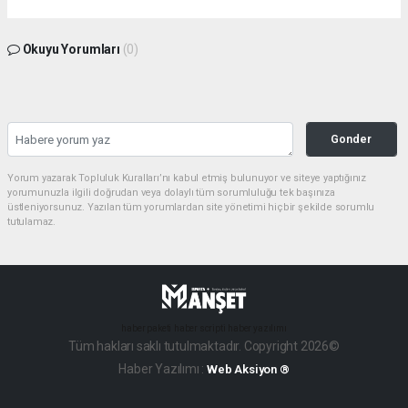
Okuyu Yorumları
(0)
Gonder
Yorum yazarak Topluluk Kuralları’nı kabul etmiş bulunuyor ve siteye yaptığınız
yorumunuzla ilgili doğrudan veya dolaylı tüm sorumluluğu tek başınıza
üstleniyorsunuz. Yazılan tüm yorumlardan site yönetimi hiçbir şekilde sorumlu
tutulamaz.
haber paketi
haber scripti
haber yazılımı
Tüm hakları saklı tutulmaktadır. Copyright 2026©
Haber Yazılımı :
Web Aksiyon ®