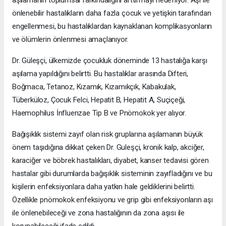
aşılamanın toplumsal farkındalığını arttırmayı hedefliyor. Aşı ile
önlenebilir hastalıkların daha fazla çocuk ve yetişkin tarafından
engellenmesi, bu hastalıklardan kaynaklanan komplikasyonların
ve ölümlerin önlenmesi amaçlanıyor.
Dr. Güleşçi, ülkemizde çocukluk döneminde 13 hastalığa karşı
aşılama yapıldığını belirtti. Bu hastalıklar arasında Difteri,
Boğmaca, Tetanoz, Kızamık, Kızamıkçık, Kabakulak,
Tüberküloz, Çocuk Felci, Hepatit B, Hepatit A, Suçiçeği,
Haemophilus İnfluenzae Tip B ve Pnömokok yer alıyor.
Bağışıklık sistemi zayıf olan risk gruplarına aşılamanın büyük
önem taşıdığına dikkat çeken Dr. Guleşçi, kronik kalp, akciğer,
karaciğer ve böbrek hastalıkları, diyabet, kanser tedavisi gören
hastalar gibi durumlarda bağışıklık sisteminin zayıfladığını ve bu
kişilerin enfeksiyonlara daha yatkın hale geldiklerini belirtti.
Özellikle pnömokok enfeksiyonu ve grip gibi enfeksiyonların aşı
ile önlenebileceği ve zona hastalığının da zona aşısı ile