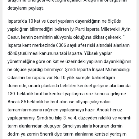
detaylarını paylaştı.
Isparta’da 10 kat ve üzeri yapıların dayanıklığının ne ölçüde
yapıldığının bilinmediğini belirten İyi Parti Isparta Milletvekili Aylin
Cesur, kentin zemininin alüvyonlu olduğuna dikkat çekerek, “
Isparta kent merkezinde 6306 sayılı afet riski altındaki alanların
dönüştürülmesi kanununa tabi Isparta. Yüksek yapılar
yönetmeliğine göre on kat ve üzerindeki yapıların dayanıklılığının
ne ölçüde yapıldığı bilinmiyor. Şimdi Isparta İnşaat Mühendisliği
Odası'nın bir raporu var. Bu 10 yıllık süreçte bahsettiğim
dönemde, onanlı planlarda belirtilen kentsel gelişme alanlarında
130 hektarlık brüt bir kentsel yapılaşma söz konusu gelişme.
Ancak 85 hektarlık bir brüt alan ise altyapı çalışmaları
tamamlanmasına rağmen yapılaşmaya hazır. Ancak henüz
yapılaşmamış. Şimdi bu bilgi 3. ve 4. düzeyden nitelikli ve verimli
tarım alanlarından oluşuyor. Şimdi yasalarla korunan demin
dedim ya zemin önemli diye tarım alanlarına kentsel yerleşim