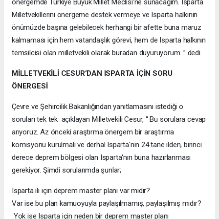
önergemde Türkiye Büyük Millet Meclisi'ne sunacağım. Isparta
Milletvekillerini önergeme destek vermeye ve Isparta halkının
önümüzde başına gelebilecek herhangi bir afette buna maruz
kalmaması için hem vatandaşlık görevi, hem de Isparta halkının
temsilcisi olan milletvekili olarak buradan duyuruyorum. ” dedi.
MİLLETVEKİLİ CESUR’DAN ISPARTA İÇİN SORU
ÖNERGESİ
Çevre ve Şehircilik Bakanlığından yanıtlamasını istediği o
soruları tek tek açıklayan Milletvekili Cesur, “ Bu sorulara cevap
arıyoruz. Az önceki araştırma önergem bir araştırma
komisyonu kurulmalı ve derhal Isparta'nın 24 tane ilden, birinci
derece deprem bölgesi olan Isparta'nın buna hazırlanması
gerekiyor. Şimdi sorularımda şunlar;
Isparta ili için deprem master planı var mıdır?
Var ise bu plan kamuoyuyla paylaşılmamış, paylaşılmış mıdır?
Yok ise Isparta için neden bir deprem master planı