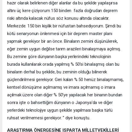
hazır olarak belirlenen diğer alanlar da bu şekilde yapılaşırsa
altını üç kere çiziyorum 150 binden fazla doğrudan deprem
riski altında kalacak nüfus söz konusu altında olacaktır.
Merkezde. 150 bin kişilik bir nüfustan bahsediyorum. Şimdi bu
kötü senaryonun önlenmesi için bir deprem master planı
yapmak gerekiyor bir an önce. Binaların zemini düşünülerek,
eğer zemin uygun değilse tarım arazileri binalaşmaya açılmış.
Bu zemine göre dünyanın başka yerlerindeki teknolojinin
burada kullanılarak orada yapılmış % 50’si binalaşmış olan bu
binaların derhal bu şekilde, bu zeminin olduğu bilinerek
güçlendirilmesi gerekiyor. Geri kalan % 50 henüz binalaşmamış,
kentsel dönüşüme açılmamış ve imara açılmamış o imara
açılmak üzere olan diğer % 50’ye yapılacak her binanın bundan
sonra işte o bahsettiğim dünyanın o Japonya'da ve diğer
yerlerdeki teknolojiye uygun şekilde yapılması başka türlü
ruhsat verilmemesi gerekiyor. ” diye konuştu.
ARAŞTIRMA ÖNERGESİNE ISPARTA MİLLETVEKİLLERİ