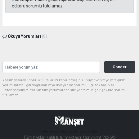
editörü sorumlu tutulamaz...
Okuyu Yorumları
(0)
Gonder
Yorum yazarak Topluluk Kuralları’nı kabul etmiş bulunuyor ve siteye yaptığınız
yorumunuzla ilgili doğrudan veya dolaylı tüm sorumluluğu tek başınıza
üstleniyorsunuz. Yazılan tüm yorumlardan site yönetimi hiçbir şekilde sorumlu
tutulamaz.
haber paketi
haber scripti
haber yazılımı
Tüm hakları saklı tutulmaktadır. Copyright 2026©