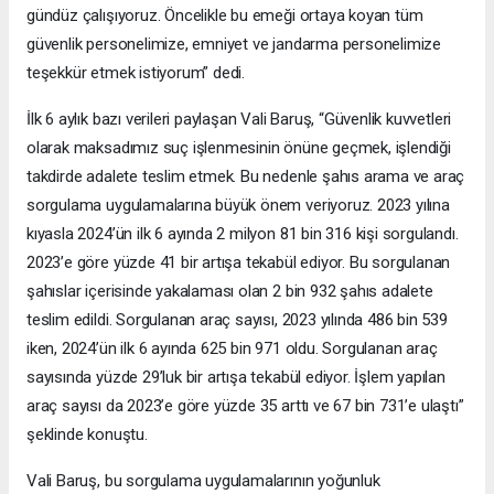
gündüz çalışıyoruz. Öncelikle bu emeği ortaya koyan tüm
güvenlik personelimize, emniyet ve jandarma personelimize
teşekkür etmek istiyorum” dedi.
İlk 6 aylık bazı verileri paylaşan Vali Baruş, “Güvenlik kuvvetleri
olarak maksadımız suç işlenmesinin önüne geçmek, işlendiği
takdirde adalete teslim etmek. Bu nedenle şahıs arama ve araç
sorgulama uygulamalarına büyük önem veriyoruz. 2023 yılına
kıyasla 2024’ün ilk 6 ayında 2 milyon 81 bin 316 kişi sorgulandı.
2023’e göre yüzde 41 bir artışa tekabül ediyor. Bu sorgulanan
şahıslar içerisinde yakalaması olan 2 bin 932 şahıs adalete
teslim edildi. Sorgulanan araç sayısı, 2023 yılında 486 bin 539
iken, 2024’ün ilk 6 ayında 625 bin 971 oldu. Sorgulanan araç
sayısında yüzde 29’luk bir artışa tekabül ediyor. İşlem yapılan
araç sayısı da 2023’e göre yüzde 35 arttı ve 67 bin 731’e ulaştı”
şeklinde konuştu.
Vali Baruş, bu sorgulama uygulamalarının yoğunluk