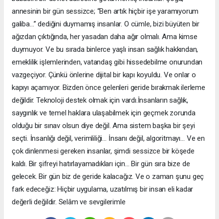
annesinin bir gün sessizce; “Ben artık hiçbir işe yaramıyorum
galiba…” dediğini duymamış insanlar. O cümle, bizi büyüten bir
ağızdan çıktığında, her yasadan daha ağır olmalı. Ama kimse
duymuyor. Ve bu sırada binlerce yaşlı insan sağlık hakkından,
emeklilik işlemlerinden, vatandaş gibi hissedebilme onurundan
vazgeçiyor. Çünkü önlerine dijital bir kapı koyuldu. Ve onlar o
kapıyı açamıyor. Bizden önce gelenleri geride bırakmak ilerleme
değildir. Teknoloji destek olmak için vardı.İnsanların sağlık,
saygınlık ve temel haklara ulaşabilmek için geçmek zorunda
olduğu bir sınav olsun diye değil. Ama sistem başka bir şeyi
seçti. İnsanlığı değil, verimliliği… İnsanı değil, algoritmayı… Ve en
çok dinlenmesi gereken insanlar, şimdi sessizce bir köşede
kaldı. Bir şifreyi hatırlayamadıkları için... Bir gün sıra bize de
gelecek. Bir gün biz de geride kalacağız. Ve o zaman şunu geç
fark edeceğiz: Hiçbir uygulama, uzatılmış bir insan eli kadar
değerli değildir. Selâm ve sevgilerimle