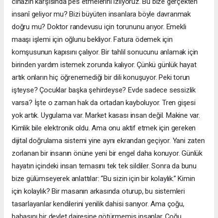
cihazın karşısında pes etmelerini izliyoruz. Bu bize gerçekten
insanî geliyor mu? Bizi büyüten insanlara böyle davranmak
doğru mu? Doktor randevusu için torununu arıyor. Emekli
maaşı işlemi için oğlunu bekliyor. Fatura ödemek için
komşusunun kapısını çalıyor. Bir tahlil sonucunu anlamak için
birinden yardım istemek zorunda kalıyor. Çünkü günlük hayat
artık onların hiç öğrenemediği bir dili konuşuyor. Peki torun
işteyse? Çocuklar başka şehirdeyse? Evde sadece sessizlik
varsa? İşte o zaman hak da ortadan kayboluyor. Tren gişesi
yok artık. Uygulama var. Market kasası insan değil. Makine var.
Kimlik bile elektronik oldu. Ama onu aktif etmek için gereken
dijital doğrulama sistemi yine aynı ekrandan geçiyor. Yani zaten
zorlanan bir insanın önüne yeni bir engel daha konuyor. Günlük
hayatın içindeki insan temasını tek tek sildiler. Sonra da bunu
bize gülümseyerek anlattılar: “Bu sizin için bir kolaylık.” Kimin
için kolaylık? Bir masanın arkasında oturup, bu sistemleri
tasarlayanlar kendilerini yenilik dahisi sanıyor. Ama çoğu,
babasını bir devlet dairesine götürmemiş insanlar. Çoğu,