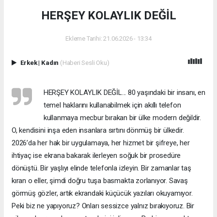
HERŞEY KOLAYLIK DEĞİL
Ekleme Tarihi: 21.06.2026 - 13:34
Erkek
|
Kadın
(Haberi Sesli Oku)
HERŞEY KOLAYLIK DEĞİL... 80 yaşındaki bir insanı, en
temel haklarını kullanabilmek için akıllı telefon
kullanmaya mecbur bırakan bir ülke modern değildir.
O, kendisini inşa eden insanlara sırtını dönmüş bir ülkedir.
2026’da her hak bir uygulamaya, her hizmet bir şifreye, her
ihtiyaç ise ekrana bakarak ilerleyen soğuk bir prosedüre
dönüştü. Bir yaşlıyı elinde telefonla izleyin. Bir zamanlar taş
kıran o eller, şimdi doğru tuşa basmakta zorlanıyor. Savaş
görmüş gözler, artık ekrandaki küçücük yazıları okuyamıyor.
Peki biz ne yapıyoruz? Onları sessizce yalnız bırakıyoruz. Bir