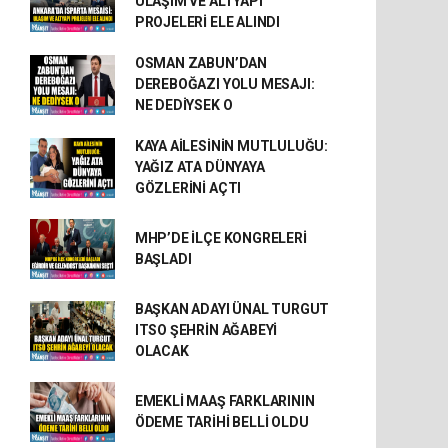
ULAŞIM VE ALTYAPI
PROJELERİ ELE ALINDI
OSMAN ZABUN’DAN
DEREBOĞAZI YOLU MESAJI:
NE DEDİYSEK O
KAYA AİLESİNİN MUTLULUĞU:
YAĞIZ ATA DÜNYAYA
GÖZLERİNİ AÇTI
MHP’DE İLÇE KONGRELERİ
BAŞLADI
BAŞKAN ADAYI ÜNAL TURGUT
ITSO ŞEHRİN AĞABEYİ
OLACAK
EMEKLİ MAAŞ FARKLARININ
ÖDEME TARİHİ BELLİ OLDU