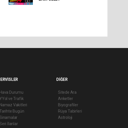
ERVİSLER
DİĞER
Hava Durumu
Sitede Ara
YYol ve Trafik
Anketler
Namaz Vakitleri
Biyografiler
Tarihte Bugün
Rüya Tabirleri
Sinamalar
Astroloji
Seri İlanlar