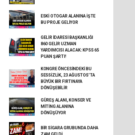
ESKİ OTOGAR ALANINA İŞTE
BU PROJE GELİYOR
GELİR İDARESİ BAŞKANLIĞI
860 GELİR UZMAN
YARDIMCISI ALACAK: KPSS 65
PUAN ŞARTI!
KONGRE ÖNCESİNDEKİ BU
SESSİZLİK, 23 AĞUSTOS’TA
BÜYÜK BİR FIRTINAYA
DÖNÜŞEBİLİR
GÜREŞ ALANI, KONSER VE
MİTİNG ALANINA
DÖNÜŞÜYOR
BİR SİGARA GRUBUNDA DAHA
ZAM GELDİ