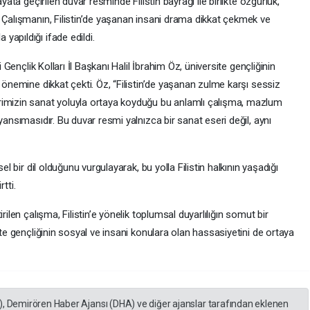
yata geçirilen duvar resminde Filistin bayrağı ile birlikte özgürlük,
. Çalışmanın, Filistin’de yaşanan insani drama dikkat çekmek ve
apıldığı ifade edildi.
i Gençlik Kolları İl Başkanı Halil İbrahim Öz, üniversite gençliğinin
 önemine dikkat çekti. Öz, “Filistin’de yaşanan zulme karşı sessiz
rimizin sanat yoluyla ortaya koyduğu bu anlamlı çalışma, mazlum
yansımasıdır. Bu duvar resmi yalnızca bir sanat eseri değil, aynı
el bir dil olduğunu vurgulayarak, bu yolla Filistin halkının yaşadığı
rtti.
rilen çalışma, Filistin’e yönelik toplumsal duyarlılığın somut bir
ite gençliğinin sosyal ve insani konulara olan hassasiyetini de ortaya
), Demirören Haber Ajansı (DHA) ve diğer ajanslar tarafından eklenen