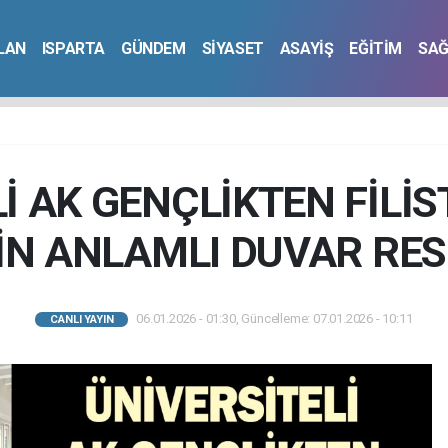
İLAN
ISPARTA
GÜNDEM
SİYASET
ASAYİŞ
EĞİTİM
SAĞ
İ AK GENÇLİKTEN FİLİS
İN ANLAMLI DUVAR RE
06.01.2026 - 01:30, Güncelleme: 07.01.2026 - 10:11
CANLI YAYIN