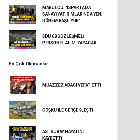
MARULCU: "ISPARTA'DA
SANAYİ YATIRIMLARINDA YENİ
DÖNEM BAŞLIYOR"
SDÜ 68 SÖZLEŞMELİ
PERSONEL ALIMI YAPACAK
En Çok Okunanlar
MUAZZEZ ABACI VEFAT ETTİ
COŞKU İLE GERÇEKLEŞTİ
ASTSUBAY HAYATINI
KAYBETTİ