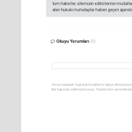
tüm haberler, sitemizin editörlerinin müdaha
alan hukuki muhataplar haberi geçen ajanslar
Okuyu Yorumları
(0)
Yorum yazarak Topluluk Kuralları’nı kabul etmiş bulun
tek başınıza üstleniyorsunuz. Yazılan tüm yorumlarda