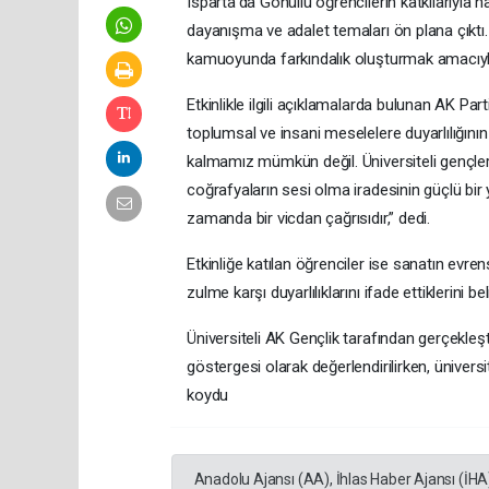
Isparta’da Gönüllü öğrencilerin katkılarıyla ha
dayanışma ve adalet temaları ön plana çıktı
kamuoyunda farkındalık oluşturmak amacıyla y
Etkinlikle ilgili açıklamalarda bulunan AK Part
toplumsal ve insani meselelere duyarlılığının
kalmamız mümkün değil. Üniversiteli gençle
coğrafyaların sesi olma iradesinin güçlü bir 
zamanda bir vicdan çağrısıdır,” dedi.
Etkinliğe katılan öğrenciler ise sanatın evrens
zulme karşı duyarlılıklarını ifade ettiklerini beli
Üniversiteli AK Gençlik tarafından gerçekleşti
göstergesi olarak değerlendirilirken, ünivers
koydu
Anadolu Ajansı (AA), İhlas Haber Ajansı (İHA