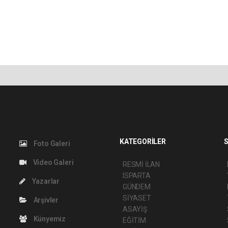
KATEGORİLER
S
Foto Galeri
Video Galeri
RESMİ İLAN
ISPARTA
Yazarlar
GÜNDEM
SİYASET
Arşivler
ASAYİŞ
Künyemiz
EĞİTİM