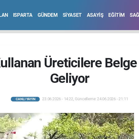
İLAN
ISPARTA
GÜNDEM
SİYASET
ASAYİŞ
EĞİTİM
SAĞ
Kullanan Üreticilere Belg
Geliyor
23.06.2026 - 14:22, Güncelleme: 24.06.2026 - 21:11
CANLI YAYIN