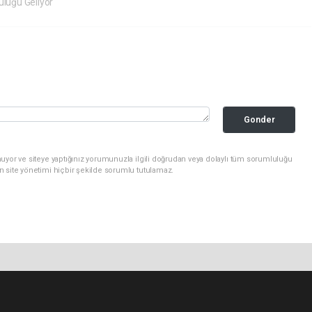
uluğu Geliyor
Gonder
uyor ve siteye yaptığınız yorumunuzla ilgili doğrudan veya dolaylı tüm sorumluluğu
n site yönetimi hiçbir şekilde sorumlu tutulamaz.