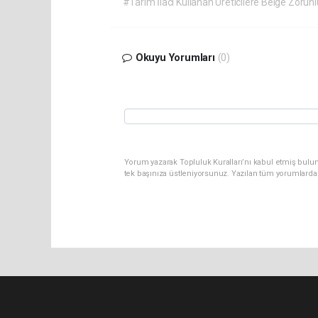
#Tarım İlacı Kullanan Üreticilere Belge Zorunl
Okuyu Yorumları
(0)
Yorum yazarak Topluluk Kuralları’nı kabul etmiş bulun
tek başınıza üstleniyorsunuz. Yazılan tüm yorumlarda