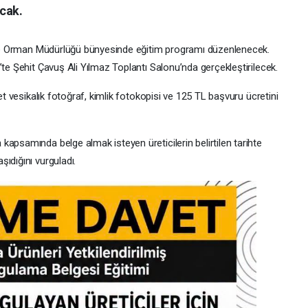
cak.
m ve Orman Müdürlüğü bünyesinde eğitim programı düzenlenecek.
’te Şehit Çavuş Ali Yılmaz Toplantı Salonu’nda gerçekleştirilecek.
det vesikalık fotoğraf, kimlik fotokopisi ve 125 TL başvuru ücretini
apsamında belge almak isteyen üreticilerin belirtilen tarihte
ıdığını vurguladı.