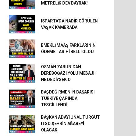
METRELİK DEV BAYRAK!
ISPARTA'DA NADİR GÖRÜLEN
VAŞAK KAMERADA
EMEKLİ MAAŞ FARKLARININ
ÖDEME TARİHİ BELLİ OLDU
OSMAN ZABUN’DAN
DEREBOĞAZI YOLU MESAJI:
NE DEDİYSEK O
BAŞDEĞİRMEN'İN BAŞARISI
TÜRKİYE ÇAPINDA
TESCİLLENDİ
BAŞKAN ADAYI ÜNAL TURGUT
ITSO ŞEHRİN AĞABEYİ
OLACAK