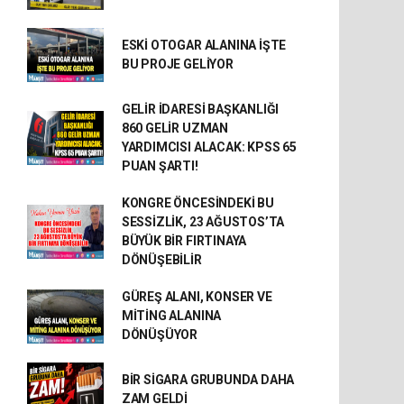
ESKİ OTOGAR ALANINA İŞTE
BU PROJE GELİYOR
GELİR İDARESİ BAŞKANLIĞI
860 GELİR UZMAN
YARDIMCISI ALACAK: KPSS 65
PUAN ŞARTI!
KONGRE ÖNCESİNDEKİ BU
SESSİZLİK, 23 AĞUSTOS’TA
BÜYÜK BİR FIRTINAYA
DÖNÜŞEBİLİR
GÜREŞ ALANI, KONSER VE
MİTİNG ALANINA
DÖNÜŞÜYOR
BİR SİGARA GRUBUNDA DAHA
ZAM GELDİ