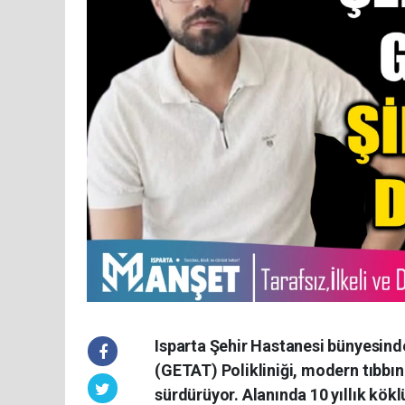
​Isparta Şehir Hastanesi bünyesin
(GETAT) Polikliniği, modern tıbbı
sürdürüyor. Alanında 10 yıllık kök