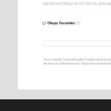
#ŞEHİR HASTANESİ GETAT ÜNİTESİ ŞİFA 
Okuyu Yorumları
(0)
Yorum yazarak Topluluk Kuralları’nı kabul etmiş bulun
tek başınıza üstleniyorsunuz. Yazılan tüm yorumlarda