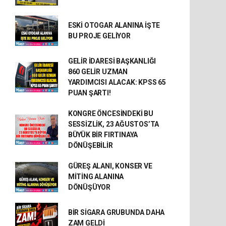
ESKİ OTOGAR ALANINA İŞTE
BU PROJE GELİYOR
GELİR İDARESİ BAŞKANLIĞI
860 GELİR UZMAN
YARDIMCISI ALACAK: KPSS 65
PUAN ŞARTI!
KONGRE ÖNCESİNDEKİ BU
SESSİZLİK, 23 AĞUSTOS’TA
BÜYÜK BİR FIRTINAYA
DÖNÜŞEBİLİR
GÜREŞ ALANI, KONSER VE
MİTİNG ALANINA
DÖNÜŞÜYOR
BİR SİGARA GRUBUNDA DAHA
ZAM GELDİ