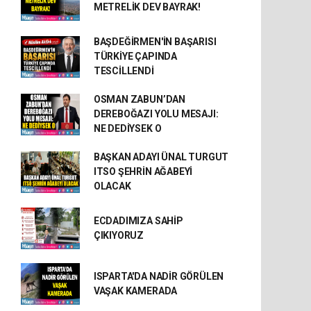
METRELİK DEV BAYRAK!
BAŞDEĞİRMEN'İN BAŞARISI
TÜRKİYE ÇAPINDA
TESCİLLENDİ
OSMAN ZABUN’DAN
DEREBOĞAZI YOLU MESAJI:
NE DEDİYSEK O
BAŞKAN ADAYI ÜNAL TURGUT
ITSO ŞEHRİN AĞABEYİ
OLACAK
ECDADIMIZA SAHİP
ÇIKIYORUZ
ISPARTA'DA NADİR GÖRÜLEN
VAŞAK KAMERADA