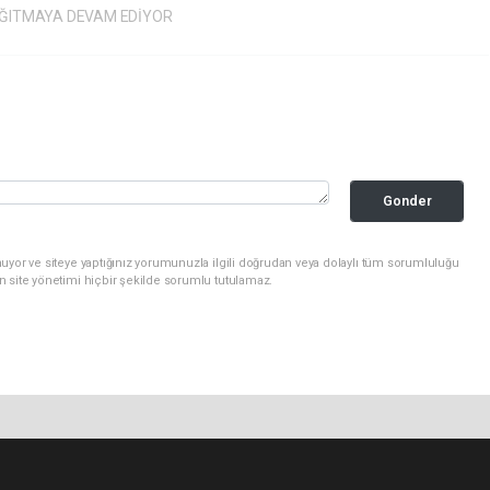
DAĞITMAYA DEVAM EDİYOR
Gonder
uyor ve siteye yaptığınız yorumunuzla ilgili doğrudan veya dolaylı tüm sorumluluğu
n site yönetimi hiçbir şekilde sorumlu tutulamaz.