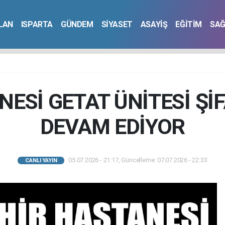
İLAN
ISPARTA
GÜNDEM
SİYASET
ASAYİŞ
EĞİTİM
SAĞ
NESİ GETAT ÜNİTESİ Şİ
DEVAM EDİYOR
05.07.2026 - 21:17, Güncelleme: 07.07.2026 - 22:33
CANLI YAYIN