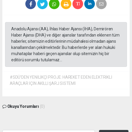
Anadolu Ajansı (AA), İhlas Haber Ajansı (İHA), Demirören
Haber Ajansı (DHA) ve diğer ajanslar tarafından eklenen tüm
haberler, sitemizin editörlerinin müdahalesi olmadan ajans
kanallarından çekilmektedir. Bu haberlerde yer alan hukuki
muhataplar haberi geçen ajanslar olup sitemizin hiç bir
editörü sorumlu tutulamaz...
#SDÜ’DEN YENİLİKÇİ PROJE: HAREKET EDEN ELEKTRİKLİ
ARAÇLAR İÇİN AKILLI ŞARJ SİSTEMİ
Okuyu Yorumları
(0)