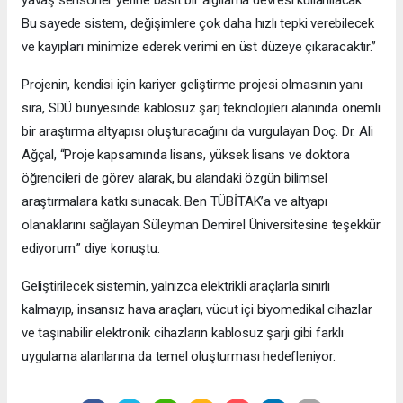
yavaş sensörler yerine basit bir algılama devresi kullanılacak.
Bu sayede sistem, değişimlere çok daha hızlı tepki verebilecek
ve kayıpları minimize ederek verimi en üst düzeye çıkaracaktır.”
Projenin, kendisi için kariyer geliştirme projesi olmasının yanı
sıra, SDÜ bünyesinde kablosuz şarj teknolojileri alanında önemli
bir araştırma altyapısı oluşturacağını da vurgulayan Doç. Dr. Ali
Ağçal, “Proje kapsamında lisans, yüksek lisans ve doktora
öğrencileri de görev alarak, bu alandaki özgün bilimsel
araştırmalara katkı sunacak. Ben TÜBİTAK’a ve altyapı
olanaklarını sağlayan Süleyman Demirel Üniversitesine teşekkür
ediyorum.” diye konuştu.
Geliştirilecek sistemin, yalnızca elektrikli araçlarla sınırlı
kalmayıp, insansız hava araçları, vücut içi biyomedikal cihazlar
ve taşınabilir elektronik cihazların kablosuz şarjı gibi farklı
uygulama alanlarına da temel oluşturması hedefleniyor.