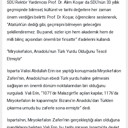
SDÜ Rektör Yardımcısı Prof. Dr. Alim Koşar da SDÜ’nün 33 yıllık
geçmişinde bilimsel, kültürel ve tarihi değerlere her zaman
önem verdiğini belirtti. Prof. Dr. Koşar, öğrencilere seslenerek,
“Atatürk’ün dediği gibi, geçmişini bilmeyen geleceğini
şekillendiremez. Bu panel, sizler için hem akademik hem de
milli bilinç açısından önemli bir fırsattır.” ifadelerini kullandı.
“Miryokefalon, Anadolu'nun Türk Yurdu Olduğunu Tescil
Etmiştir”
Isparta Valisi Abdullah Erin ise yaptığı konuşmada Miryokefalon
Zaferi’nin, Anadolu’nun ebedi Türk yurdu haline gelmesini
sağlayan en önemli dönüm noktalarından biri olduğunu
vurguladı. Vali Erin, “1071’de Malazgirt’le açılan kapılar, 1176’da
Miryokefalon ile kapanmıştır. Bizans’ın Anadolu’dan Türkleri
çıkarma umudu bu zaferle sona ermiştir.” dedi.
Isparta’nın, Miryokefalon Zaferi’nin gerçekleştiği alan olduğuna
inandıklarını belirten Vali Erin, bu tarihi mirasın Isparta’da devlet