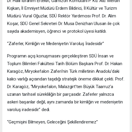
Dr. Halil İbrahim Ertekin, Garnizon Komutanı P. Kd. Alb. Merdin
Kışkan, İl Emniyet Müdürü Erdem Bildirici, İl Kültür ve Turizm
Müdürü Vural Oğuzlar, SDÜ Rektör Yardımcısı Prof. Dr. Alim
Koşar, SDÜ Genel Sekreteri Dr. Musa Denizhan Ulusan ile çok
sayıda akademisyen, öğrenci ve protokol üyesi katıldı.
“Zaferler, Kimliğin ve Medeniyetin Varoluş İradesidir”
Programın açış konuşmasını gerçekleştiren SDÜ İnsan ve
Toplum Bilimleri Fakültesi Tarih Bölüm Başkanı Prof. Dr. Hakan
Karagöz, Miryokefalon Zaferi’nin Türk milletinin Anadolu’daki
kalıcı varlığı açısından taşıdığı stratejik öneme dikkat çekti. Prof.
Dr. Karagöz, “Miryokefalon, Malazgirt’ten Büyük Taarruz’a
uzanan tarihsel sürekliliğin bir parçasıdır. Zaferler yalnızca
askeri başarılar değil, aynı zamanda bir kimliğin ve medeniyetin
varoluş iradesidir.” dedi.
“Geçmişini Bilmeyen, Geleceğini Şekillendiremez”