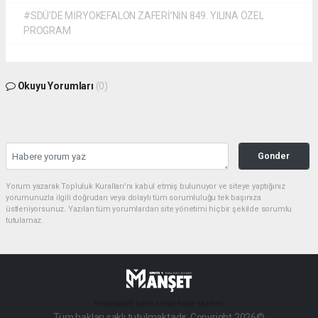
#SDÜ’DE MİRYOKEFALON ZAFERİ’NİN 849. YILINA ÖZEL
PROGRAM
Okuyu Yorumları
(0)
Gonder
Yorum yazarak Topluluk Kuralları’nı kabul etmiş bulunuyor ve siteye yaptığınız
yorumunuzla ilgili doğrudan veya dolaylı tüm sorumluluğu tek başınıza
üstleniyorsunuz. Yazılan tüm yorumlardan site yönetimi hiçbir şekilde sorumlu
tutulamaz.
haber paketi
haber scripti
haber yazılımı
Tüm hakları saklı tutulmaktadır. Copyright 2026©