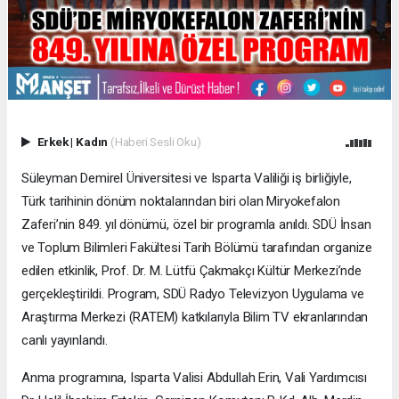
Erkek
|
Kadın
(Haberi Sesli Oku)
Süleyman Demirel Üniversitesi ve Isparta Valiliği iş birliğiyle,
Türk tarihinin dönüm noktalarından biri olan Miryokefalon
Zaferi’nin 849. yıl dönümü, özel bir programla anıldı. SDÜ İnsan
ve Toplum Bilimleri Fakültesi Tarih Bölümü tarafından organize
edilen etkinlik, Prof. Dr. M. Lütfü Çakmakçı Kültür Merkezi’nde
gerçekleştirildi. Program, SDÜ Radyo Televizyon Uygulama ve
Araştırma Merkezi (RATEM) katkılarıyla Bilim TV ekranlarından
canlı yayınlandı.
Anma programına, Isparta Valisi Abdullah Erin, Vali Yardımcısı